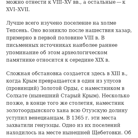
можно отнести к VIII–XV вв., а остальные — к
XVI–XVII.
Лучше всего изучено поселение на холме
Тепсень. Оно возникло после нашествия хазар,
примерно в первой половине VIII в. В
письменных источниках наиболее раннее
упоминание об этом археологическом
памятнике относится к середине XIX в.
Сложная обстановка создается здесь в XIII в.,
когда Крым превращается в один из улусов
(провинций) Золотой Орды, с наместником в
Солхате (нынешний Старый Крым). Несколько
позже, в конце того же столетия, наместник
золотоордынского хана всю Отузскую долину
уступил венецианцам. В 1365 г. эти места
захватили генуэзцы. Одно из их поселений
находилось на месте нынешней Щебетовки. Об