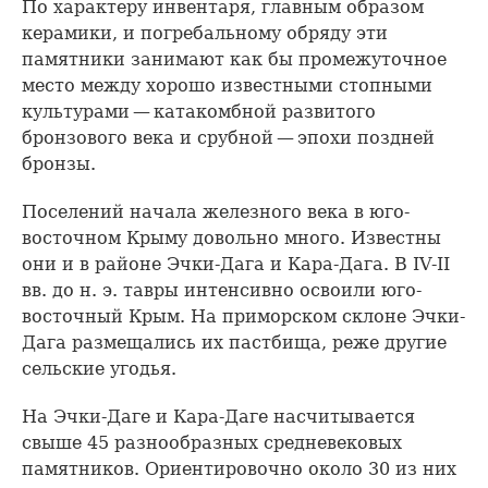
По характеру инвентаря, главным образом
керамики, и погребальному обряду эти
памятники занимают как бы промежуточное
место между хорошо известными стопными
культурами — катакомбной развитого
бронзового века и срубной — эпохи поздней
бронзы.
Поселений начала железного века в юго-
восточном Крыму довольно много. Известны
они и в районе Эчки-Дага и Кара-Дага. В IV-II
вв. до н. э. тавры интенсивно освоили юго-
восточный Крым. На приморском склоне Эчки-
Дага размещались их пастбища, реже другие
сельские угодья.
На Эчки-Даге и Кара-Даге насчитывается
свыше 45 разнообразных средневековых
памятников. Ориентировочно около 30 из них