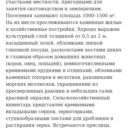
участками местности, пригодными для
занятия скотоводством и земледелием.
Поселения занимают площадь 1000–1500
м²
.
На их месте прослеживаются каменные жилые
и хозяйственные постройки. Хорошо выражен
культурный слой толщиной от 0,5 до 2
м
,
насыщенный золой, обломками лепной
глиняной посуды, расколотыми костями диких
и главным образом домашних животных
(коров, овец, лошадей), немногочисленными
кремневыми орудиями и отщепами, обломками
каменных топоров и молотков, раковинами
морских моллюсков, украшениями из
просверленных раковин и небольших галек
красивой окраски. Сельскохозяйственный
инвентарь представлен кремневыми
вкладышами серпов, зернотерками,
ступкообразными пестами для дробления и
растирания зерна. Встречаются пряслица,