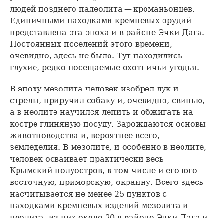
людей позднего палеолита — кроманьонцев.
Единичными находками кремневых орудий
представлена эта эпоха и в районе Эчки-Дага.
Постоянных поселений этого времени,
очевидно, здесь не было. Тут находились
глухие, редко посещаемые охотничьи угодья.
В эпоху мезолита человек изобрел лук и
стрелы, приручил собаку и, очевидно, свинью,
а в неолите научился лепить и обжигать на
костре глиняную посуду. Зарождаются основы
животноводства и, вероятнее всего,
земледелия. В мезолите, и особенно в неолите,
человек осваивает практически весь
Крымский полуостров, в том числе и его юго-
восточную, приморскую, окраину. Всего здесь
насчитывается не менее 25 пунктов с
находками кремневых изделий мезолита и
неолита, из них около 20 в районе Эчки-Дага и