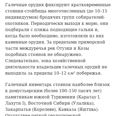
Галечные орудия фиксируют кратковременные
стоянки-стойбища многочисленных (до 10–15
индивидуумов) бродячих групп собирателей-
охотников. Периодически выходя к морю, они
подбирали с пляжа подходящие гальки и,
когда было необходимо, изготовляли из них
каменные орудия. За пределами приморской
части междуречья рек Отузки и Козы
подобных стоянок не обнаружено.
Следовательно, зона хозяйственной
деятельности владельцев галечных орудий не
выходила за пределы 10–12
км²
побережья.
Галечный инвентарь стоянок наиболее близок
к домустьерским (более 100–150 тысяч лет)
памятникам южной Туркмении (Каратау I,
Лахути I), Восточной Сибири (Улалика),
Закарпатья (Королеве), Кавказа (Яштхва).
Отсутствие четкой геологической