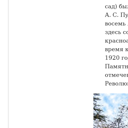
сад) б
А. С. П
восемь 
здесь 
красно
время 
1920 го
Памятн
отмече
Револю