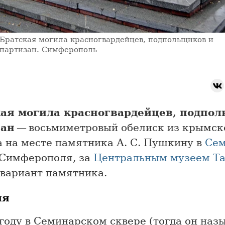
Братская могила красногвардейцев, подпольщиков и
партизан. Симферополь
ая могила красногвардейцев, подпо
зан
— восьмиметровый обелиск из крымск
а на месте памятника А. С. Пушкину в
Сем
Симферополя, за
Центральным музеем Т
 вариант памятника.
ия
году в Семинарском сквере (тогда он наз