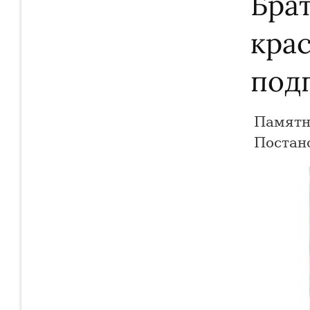
Бра
кра
под
Памятн
Постано