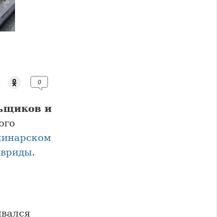
0
льщиков и
ого
инарском
авриды
.
ывался