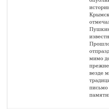
опубли
истори
Крымско
отмечал
Пушкин
извест
Прошло
отпраз
мимо д
прежне
везде 
традиц
письмо
памятн