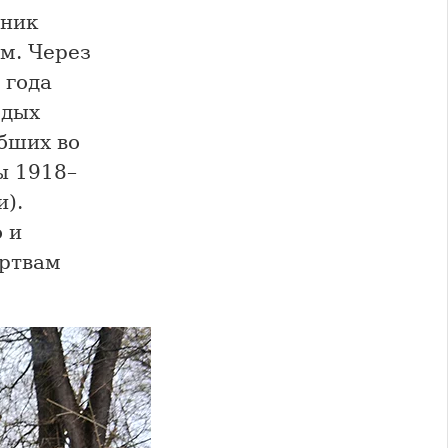
тник
м. Через
 года
одых
бших во
ы 1918–
).
 и
ертвам