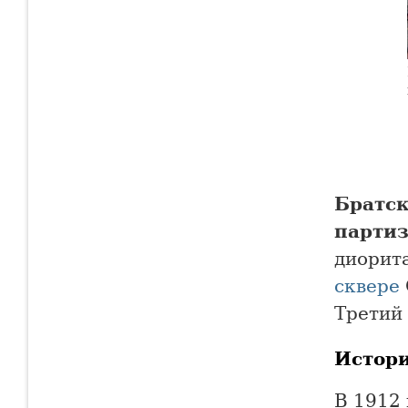
Братск
парти
диорит
сквере
Третий
Истор
В 1912 