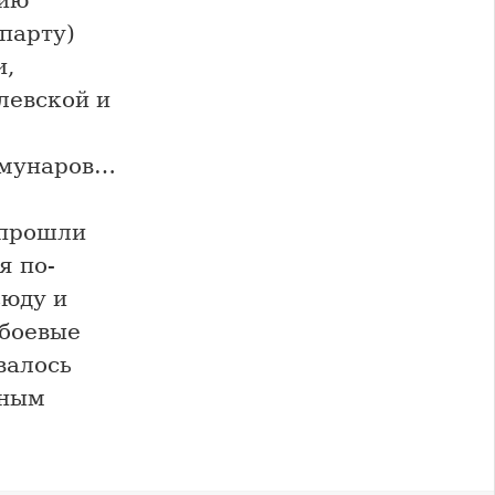
нию
парту)
и,
левской и
ммунаров…
 прошли
я по-
сюду и
 боевые
валось
йным