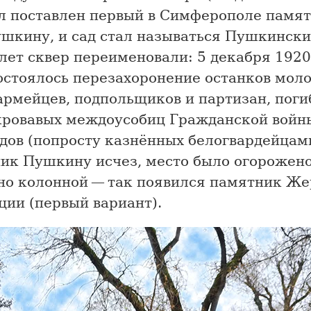
ыл поставлен первый в Симферополе памя
ушкину, и сад стал называться Пушкински
лет сквер переименовали: 5 декабря 1920
состоялось перезахоронение останков мол
армейцев, подпольщиков и партизан, поги
кровавых междоусобиц Гражданской войн
дов (попросту казнённых белогвардейцами
ик Пушкину исчез, место было огорожено
но колонной — так появился памятник Ж
ции (первый вариант).