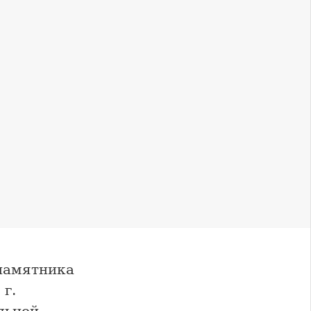
 памятника
г.