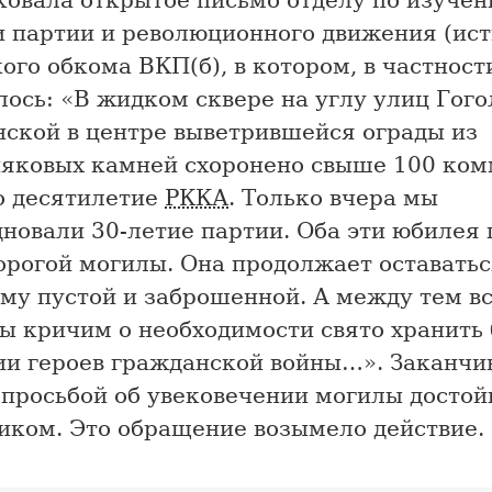
ковала открытое письмо отделу по изуче
и партии и революционного движения (ист
го обкома ВКП(б), в котором, в частност
ось: «В жидком сквере на углу улиц Гого
ской в центре выветрившейся ограды из
няковых камней схоронено свыше 100 ко
 десятилетие
РККА
. Только вчера мы
дновали 30-летие партии. Оба эти юбилея
орогой могилы. Она продолжает оставатьс
му пустой и заброшенной. А между тем в
мы кричим о необходимости свято хранить
ии героев гражданской войны…». Заканчи
 просьбой об увековечении могилы досто
иком. Это обращение возымело действие.