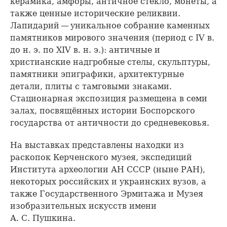
керамика, амфоры, античное стекло, монеты, а
также ценные исторические реликвии.
Лапидарий — уникальное собрание каменных
памятников мирового значения (период с IV в.
до н. э. по XIV в. н. э.): античные и
христианские надгробные стелы, скульптуры,
памятники эпиграфики, архитектурные
детали, плиты с тамговыми знаками.
Стационарная экспозиция размещена в семи
залах, посвящённых истории Боспорского
государства от античности до средневековья.
На выставках представлены находки из
раскопок Керченского музея, экспедиций
Института археологии АН СССР (ныне РАН),
некоторых российских и украинских вузов, а
также Государственного Эрмитажа и Музея
изобразительных искусств имени
А. С. Пушкина.