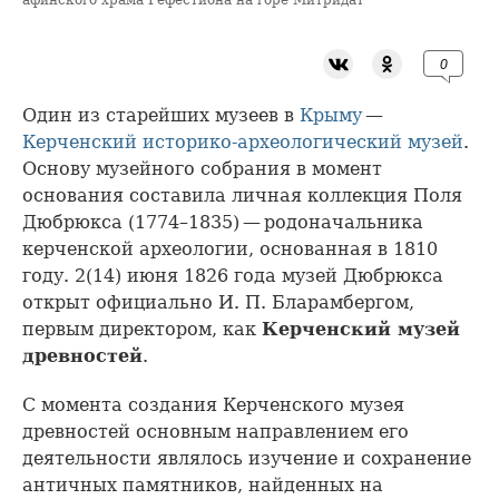
афинского храма Гефестиона на горе Митридат
0
Один из старейших музеев в
Крыму
—
Керченский историко-археологический музей
.
Основу музейного собрания в момент
основания составила личная коллекция Поля
Дюбрюкса (1774–1835) — родоначальника
керченской археологии, основанная в 1810
году. 2(14) июня 1826 года музей Дюбрюкса
открыт официально И. П. Бларамбергом,
первым директором, как
Керченский музей
древностей
.
С момента создания Керченского музея
древностей основным направлением его
деятельности являлось изучение и сохранение
античных памятников, найденных на