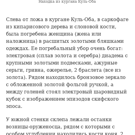
Находка из кургана Куль-Оба
Слева от ложа в кургане Куль-Оба, в саркофаге
из кипарисового дерева и слоновой кости,
была погребена женщина (жена или
наложница) в расшитых золотыми бляшками
одеждах. Ее погребальный убор очень богат:
электровая (сплав золота и серебра) диадема с
крупными золотыми подвесками, ажурные
серьги, гривна, ожерелье, 2 браслета (все из
золота). Рядом находилось бронзовое зеркало
с обложенной золотой фольгой ручкой, а
между голеней стоял электровый шаровидный
кубок с изображением эпизодов скифского
эпоса.
У южной стенки склепа лежали останки
возницы-оруженосца, рядом с которыми с
особом углублении находились кости коня, 2