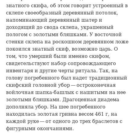
знатного скифа, об этом говорит устроенный в
склепе своеобразный деревянный потолок,
напоминающий деревянный шатер и
доходящий до свода склепа, украшенный
пологом с золотыми бляшками. У восточной
стенки склепа на роскошном деревянном ложе
покоился знатный скиф, возможно царь. О
том, что умерший были именно скифом,
свидетельствуют набор сопровождающего
инвентаря и другие черты ритуала. Так, на
голову погребенного был надет традиционный
скифский головной убор — остроконечная
войлочная шапка-башлык с нашитыми на нее
золотыми бляшками. Драгоценная диадема
дополняла убор. На шее погребенного
находилась золотая гривна весом 461 г, на
каждой руке — от одного до трех браслетов с
фигурными окончаниями.