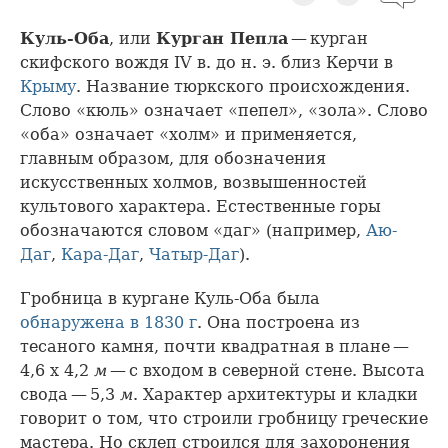
Куль-Оба
, или
Курган Пепла
— курган
скифского вождя IV в. до н. э. близ Керчи в
Крыму
. Название тюркского происхождения.
Слово «кюль» означает «пепел», «зола». Слово
«оба» означает «холм» и применяется,
главным образом, для обозначения
искусственных холмов, возвышенностей
культового характера. Естественные горы
обозначаются словом «даг» (например,
Аю-
Даг
,
Кара-Даг
,
Чатыр-Даг
).
Гробница в кургане Куль-Оба была
обнаружена в 1830 г
. Она построена из
тесаного камня, почти квадратная в плане —
4,6 x 4,2
м
— с входом в северной стене. Высота
свода — 5,3
м
. Характер архитектуры и кладки
говорит о том, что строили гробницу греческие
мастера. Но склеп строился для захоронения