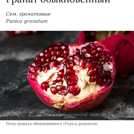
Сем. гранатовые
Punica granatum
Плод граната обыкновенного (Punica granatum)