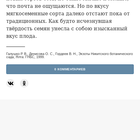
что почта не ощущаются. Но по вкусу
мягкосеменные сорта далеко отстают пока от
традиционных. Как будто исчезнувшая
твёрдость семян унесла с собою изысканный
вкус плода.
Галушко Р. В., Денисова О. С., Гордеев В. Н., Экзоты Никитского ботанического
сада, Ялта: ГНБС, 1999.
0 КОММЕНТАРИЕВ