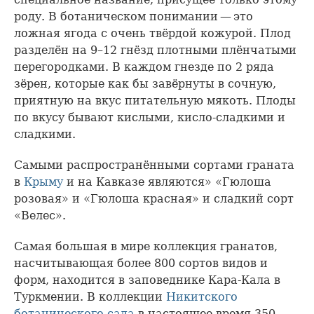
роду. В ботаническом понимании — это
ложная ягода с очень твёрдой кожурой. Плод
разделён на 9–12 гнёзд плотными плёнчатыми
перегородками. В каждом гнезде по 2 ряда
зёрен, которые как бы завёрнуты в сочную,
приятную на вкус питательную мякоть. Плоды
по вкусу бывают кислыми, кисло-сладкими и
сладкими.
Самыми распространёнными сортами граната
в
Крыму
и на Кавказе являются» «Гюлоша
розовая» и «Гюлоша красная» и сладкий сорт
«Велес».
Самая большая в мире коллекция гранатов,
насчитывающая более 800 сортов видов и
форм, находится в заповеднике Кара-Кала в
Туркмении. В коллекции
Никитского
ботанического сада
в настоящее время 350