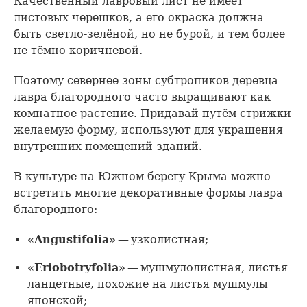
Качественный лавровый лист не имеет
листовых черешков, а его окраска должна
быть светло-зелёной, но не бурой, и тем более
не тёмно-коричневой.
Поэтому севернее зоны субтропиков деревца
лавра благородного часто выращивают как
комнатное растение. Придавай путём стрижки
желаемую форму, используют для украшения
внутренних помещений зданий.
В культуре на Южном берегу Крыма можно
встретить многие декоративные формы лавра
благородного:
«Angustifolia»
— узколистная;
«Eriobotryfolia»
— мушмулолистная, листья
ланцетные, похожие на листья мушмулы
японской;