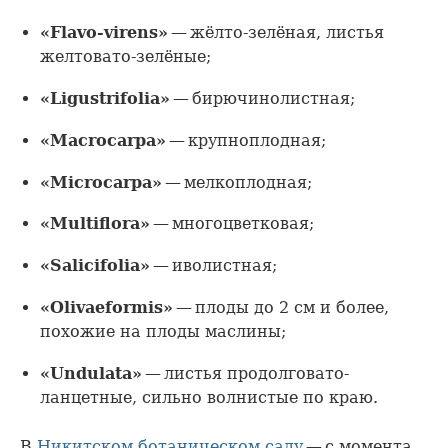
«Flavo-virens»
— жёлто-зелёная, листья
желтовато-зелёные;
«Ligustrifolia»
— бирючинолистная;
«Macrocarpa»
— крупноплодная;
«Microcarpa»
— мелкоплодная;
«Multiflora»
— многоцветковая;
«Salicifolia»
— иволистная;
«Olivaeformis»
— плоды до 2 см и более,
похожие на плоды маслины;
«Undulata»
— листья продолговато-
ланцетные, сильно волнистые по краю.
В
Никитском ботаническом саду
— с момента