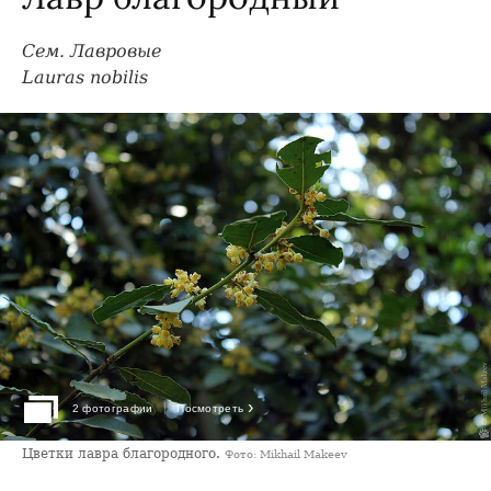
Сем. Лавровые
Lauras nobilis
›
2 фотографии
Посмотреть
Цветки лавра благородного.
Фото: Mikhail Makeev