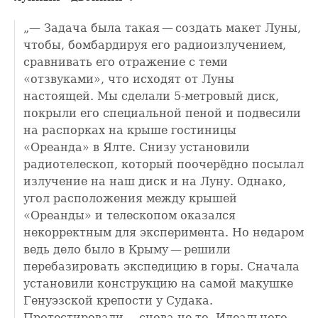
„— Задача была такая — создать макет Луны,
чтобы, бомбардируя его радиоизлучением,
сравнивать его отражение с теми
«отзвуками», что исходят от Луны
настоящей. Мы сделали 5-метровый диск,
покрыли его специальной пеной и подвесили
на распорках на крыше гостиницы
«Ореанда» в Ялте. Снизу установили
радиотелескоп, который поочерёдно посылал
излучение на наш диск и на Луну. Однако,
угол расположения между крышей
«Ореанды» и телескопом оказался
некорректным для эксперимента. Но недаром
ведь дело было в Крыму — решили
перебазировать экспедицию в горы. Сначала
установили конструкцию на самой макушке
Генуэзской крепости у Судака.
Протестировали — снова не то. Идеального