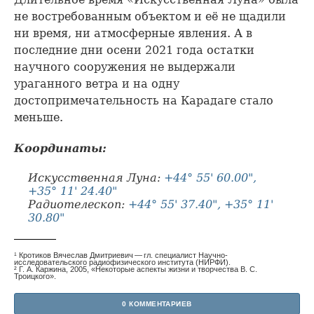
не востребованным объектом и её не щадили
ни время, ни атмосферные явления. А в
последние дни осени 2021 года остатки
научного сооружения не выдержали
ураганного ветра и на одну
достопримечательность на Карадаге стало
меньше.
Координаты:
Искусственная Луна:
+44° 55' 60.00",
+35° 11' 24.40"
Радиотелескоп:
+44° 55' 37.40", +35° 11'
30.80"
¹ Кротиков Вячеслав Дмитриевич — гл. специалист Научно-
исследовательского радиофизического института (НИРФИ).
² Г. А. Каржина, 2005, «Некоторые аспекты жизни и творчества В. С.
Троицкого».
0 КОММЕНТАРИЕВ