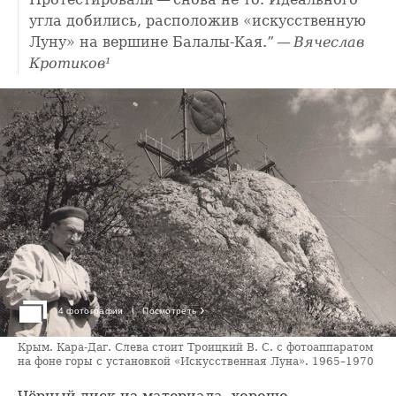
угла добились, расположив «искусственную
Луну» на вершине Балалы-Кая.”
— Вячеслав
Кротиков¹
›
4 фотографии
Посмотреть
Крым. Кара-Даг. Слева стоит Троицкий В. С. с фотоаппаратом
на фоне горы с установкой «Искусственная Луна». 1965–1970