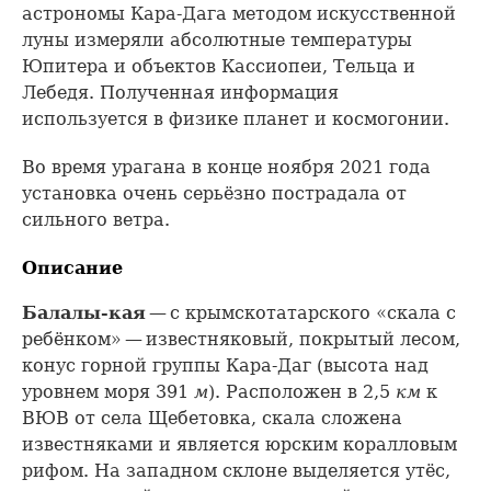
астрономы Кара-Дага методом искусственной
луны измеряли абсолютные температуры
Юпитера и объектов Кассиопеи, Тельца и
Лебедя. Полученная информация
используется в физике планет и космогонии.
Во время урагана в конце ноября 2021 года
установка очень серьёзно пострадала от
сильного ветра.
Описание
Балалы-кая
— с крымскотатарского «скала с
ребёнком» — известняковый, покрытый лесом,
конус горной группы Кара-Даг (высота над
уровнем моря 391
м
). Расположен в 2,5
км
к
ВЮВ от села Щебетовка, скала сложена
известняками и является юрским коралловым
рифом. На западном склоне выделяется утёс,