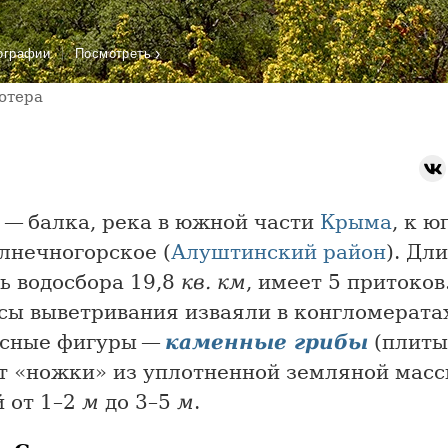
›
ографии
Посмотреть
отера
— балка, река в южной части
Крыма
, к ю
олнечногорское (
Алуштинский район
). Дл
ь водосбора 19,8
кв. км
, имеет 5 притоков
сы выветривания изваяли в конгломерата
сные фигуры —
каменные грибы
(плиты
т «ножки» из уплотненной земляной масс
й от 1–2
м
до 3–5
м
.