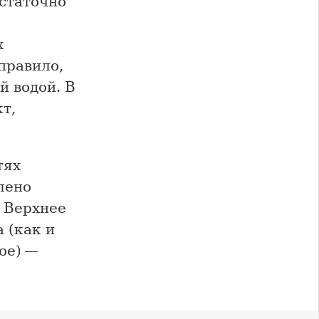
статочно
х
правило,
й водой. В
т,
тях
лено
 Верхнее
 (как и
ое) —