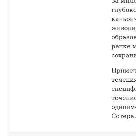
За мил
глубок
каньон
живопис
образов
речке 
сохран
Примеча
течения
специф
течение
одноим
Сотера.