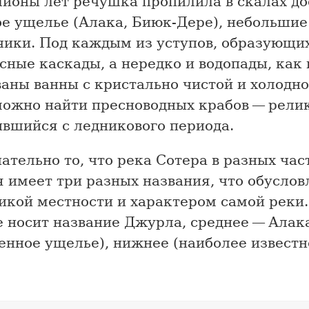
лионы лет речушка пропилила в скалах до
ое ущелье (Алака, Биюк-Дере), небольшие
чики. Под каждым из уступов, образующи
ные каскады, а нередко и водопады, как 
аны ванны с кристально чистой и холодно
можно найти пресноводных крабов — релик
ившийся с ледникового периода.
тельно то, что река Сотера в разных час
 имеет три разных названия, что обуслов
икой местности и характером самой реки.
 носит название Джурла, среднее — Алака
енное ущелье), нижнее (наиболее известн