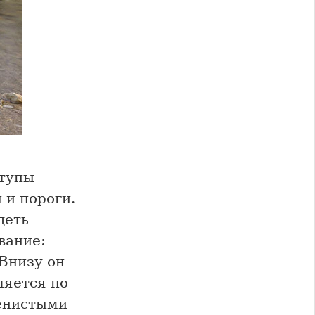
ступы
 и пороги.
деть
вание:
Внизу он
ляется по
пенистыми