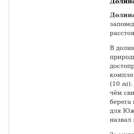
Долин
Долина
запове
рассто
В доли
природ
достоп
компле
(10
га
)
чём сви
берега 
для Юж
назвал