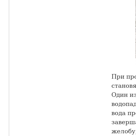
При пр
становя
Один и
водопад
вода пр
заверш
желобу