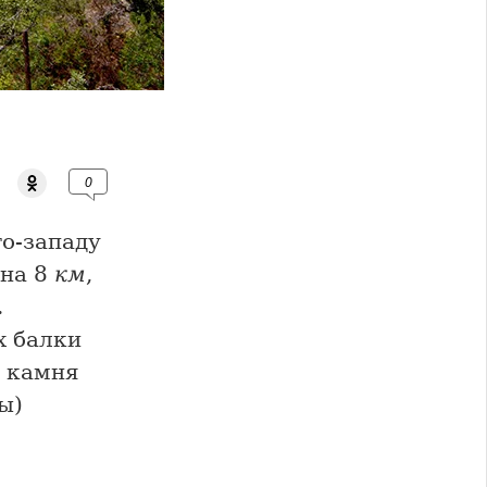
0
го-западу
ина 8
км
,
.
х балки
 камня
ы)