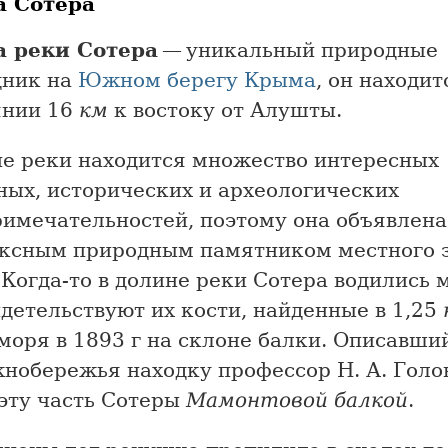
а Сотера
 реки Сотера
— уникальный природные
дник на
Южном берегу Крыма
, он находит
янии 16
км
к востоку от Алушты.
не реки находится множество интересных
ных, исторических и археологических
римечательностей, поэтому она объявлена
ксным природным памятником местного 
. Когда-то в долине реки Сотера водились 
детельствуют их кости, найденные в 1,25
моря в 1893 г на склоне балки. Описавши
нобережья находку профессор Н. А. Голо
 эту часть Сотеры
Мамонтовой балкой
.