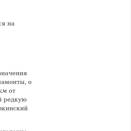
ся на
значения
мамонты, о
км
от
й редкую
вкинский