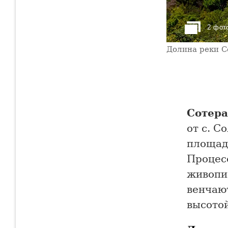
2 фот
Долина реки С
Сотера
от с. С
площад
Процес
живопи
венчаю
высото