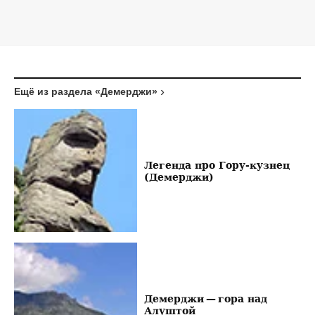
Ещё из раздела «Демерджи»
Легенда про Гору-кузнец
(Демерджи)
Демерджи — гора над
Алуштой