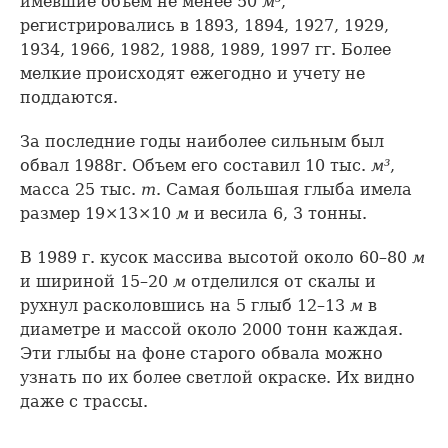
имевшие объем не менее 50
м³
,
регистрировались в 1893, 1894, 1927, 1929,
1934, 1966, 1982, 1988, 1989, 1997 гг. Более
мелкие происходят ежегодно и учету не
поддаются.
За последние годы наиболее сильным был
обвал 1988г. Объем его составил 10 тыс.
м³
,
масса 25 тыс.
т
. Самая большая глыба имела
размер 19×13×10
м
и весила 6, 3 тонны.
В 1989 г. кусок массива высотой около 60–80
м
и шириной 15–20
м
отделился от скалы и
рухнул расколовшись на 5 глыб 12–13
м
в
диаметре и массой около 2000 тонн каждая.
Эти глыбы на фоне старого обвала можно
узнать по их более светлой окраске. Их видно
даже с трассы.