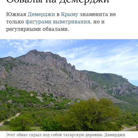
Южная
Демерджи
в
Крыму
знаменита не
только
фигурами выветривания
, но и
регулярными обвалами.
Этот обвал скрыл под собой татарскую деревню. Демерджи