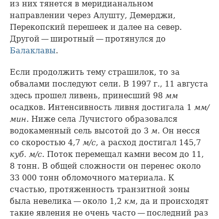
из них тянется в меридианальном
направлении через Алушту, Демерджи,
Перекопский перешеек и далее на север.
Другой — широтный — протянулся до
Балаклавы
.
Если продолжить тему страшилок, то за
обвалами последуют сели. В 1997 г., 11 августа
здесь прошел ливень, принесший 98
мм
осадков. Интенсивность ливня достигала 1
мм/
мин
. Ниже села Лучистого образовался
водокаменный сель высотой до 3
м
. Он несся
со скоростью 4,7
м/с
, а расход достигал 145,7
куб. м/с
. Поток перемещал камни весом до 11,
8 тонн. В общей сложности он перенес около
33 000 тонн обломочного материала. К
счастью, протяженность транзитной зоны
была невелика — около 1,2
км
, да и происходят
такие явления не очень часто — последний раз