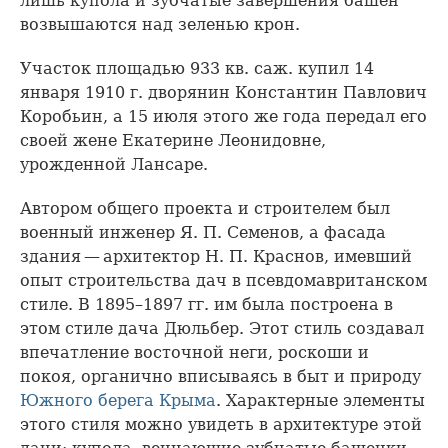
лишь купола и зубчатые завершения башен
возвышаются над зеленью крон.
Участок площадью 933 кв. саж. купил 14
января 1910 г. дворянин Константин Павлович
Коробьин, а 15 июля этого же года передал его
своей жене Екатерине Леонидовне,
урожденной Лансаре.
Автором общего проекта и строителем был
военный инженер Я. П. Семенов, а фасада
здания — архитектор Н. П. Краснов, имевший
опыт строительства дач в псевдомавританском
стиле. В 1895–1897 гг. им была построена в
этом стиле дача Дюльбер. Этот стиль создавал
впечатление восточной неги, роскоши и
покоя, органично вписываясь в быт и природу
Южного берега Крыма
. Характерные элементы
этого стиля можно увидеть в архитектуре этой