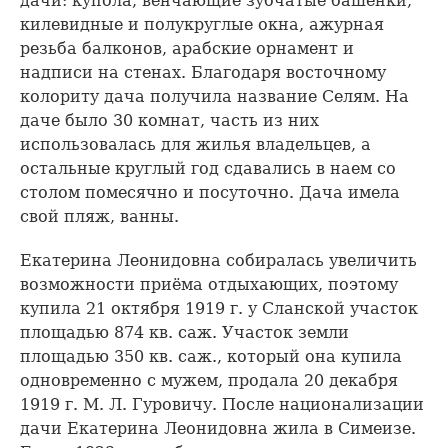
дачи: купола, венчающие зубчатые башенки,
килевидные и полукруглые окна, ажурная
резьба балконов, арабские орнамент и
надписи на стенах. Благодаря восточному
колориту дача получила название Селям. На
даче было 30 комнат, часть из них
использовалась для жилья владельцев, а
остальные круглый год сдавались в наем со
столом помесячно и посуточно. Дача имела
свой пляж, ванны.
Екатерина Леонидовна собиралась увеличить
возможности приёма отдыхающих, поэтому
купила 21 октября 1919 г. у Сланской участок
площадью 874 кв. саж. Участок земли
площадью 350 кв. саж., который она купила
одновременно с мужем, продала 20 декабря
1919 г. М. Л. Гуровичу. После национализации
дачи Екатерина Леонидовна жила в Симеизе.