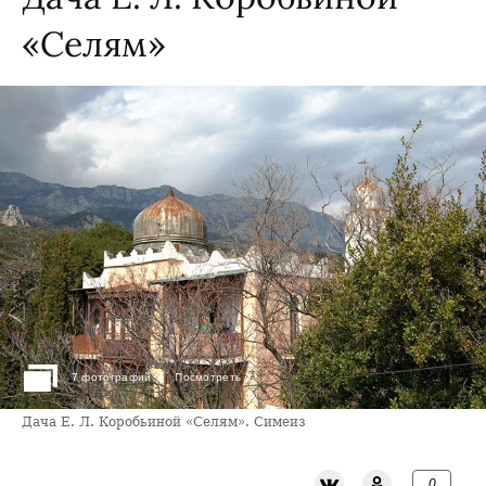
«Селям»
›
7 фотографий
Посмотреть
Дача Е. Л. Коробьиной «Селям». Симеиз
0