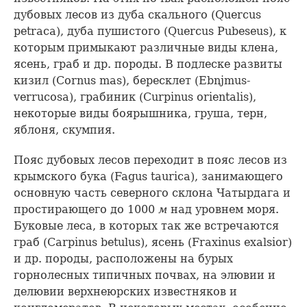
дубовых лесов из дуба скального (Quercus
petraca), дуба пушистого (Quercus Pubeseus), к
которым примыкают различные виды клена,
ясень, граб и др. породы. В подлеске развиты
кизил (Cornus mas), бересклет (Ebnjmus-
verrucosa), грабиник (Curpinus orientalis),
некоторые виды боярышника, груша, терн,
яблоня, скумпия.
Пояс дубовых лесов переходит в пояс лесов из
крымского бука (Fagus taurica), занимающего
основную часть северного склона Чатырдага и
простирающего до 1000
м
над уровнем моря.
Буковые леса, в которых так же встречаются
граб (Carpinus betulus), ясень (Fraxinus exalsior)
и др. породы, расположены на бурых
горнолесных типичных почвах, на элювии и
делювии верхнеюрских известняков и