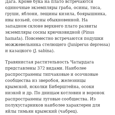
Дага. Кроме бука на плато встречаются
одиночные экземпляры граба, осины, тиса,
груши, яблони, лещины кизила, боярышника,
ивы козьей, сосны обыкновенной. На
западном склоне верхнего плато развиты
экземпляры сосны крючковидной (Pinus
hamata). Повсеместно встречаются подушки
можжевельника стелющего (Juniperus depressa)
и казацкого (J. sabina).
Травянистая растительность Чатырдага
представлены 372 видами. Наиболее
распространены типчаковые и осочковые
сообщества из зверобоя, железницы
крымской, ясколки Биберштейна, осоки
низкой и др. По днищам котловин и воронок
распространены луговые сообщества. Из
полукустарников наиболее характерен для
яйлы тимьян крымский (чабрец).