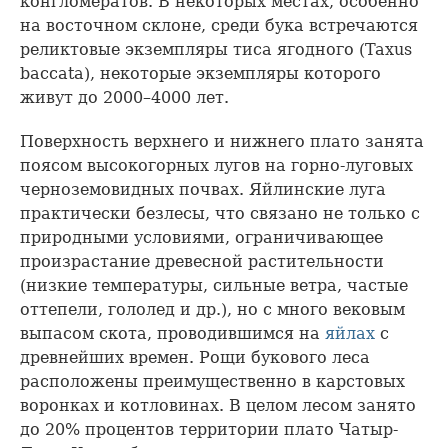
конгломератов. В некоторых местах, особенно
на восточном склоне, среди бука встречаются
реликтовые экземпляры тиса ягодного (Taxus
baccata), некоторые экземпляры которого
живут до 2000–4000 лет.
Поверхность верхнего и нижнего плато занята
поясом высокогорных лугов на горно-луговых
черноземовидных почвах. Яйлинские луга
практически безлесы, что связано не только с
природными условиями, ограничивающее
произрастание древесной растительности
(низкие температуры, сильные ветра, частые
оттепели, гололед и др.), но с много вековым
выпасом скота, проводившимся на
яйлах
с
древнейших времен. Рощи букового леса
расположены преимущественно в карстовых
воронках и котловинах. В целом лесом занято
до 20% процентов территории плато Чатыр-