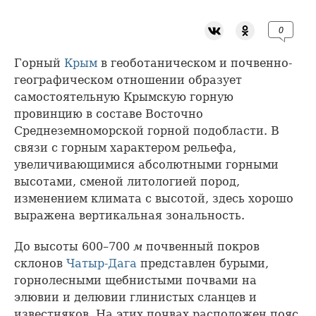
0
Горный
Крым
в геоботаническом и почвенно-
географическом отношении образует
самостоятельную Крымскую горную
провинцию в составе Восточно
Среднеземноморской горной подобласти. В
связи с горным характером рельефа,
увеличивающимися абсолютными горными
высотами, сменой литологией пород,
изменением климата с высотой, здесь хорошо
выражена вертикальная зональность.
До высоты 600–700
м
почвенный покров
склонов
Чатыр-Дага
представлен бурыми,
горнолесными щебнистыми почвами на
элювии и делювии глинистых сланцев и
известняков. На этих почвах расположен пояс