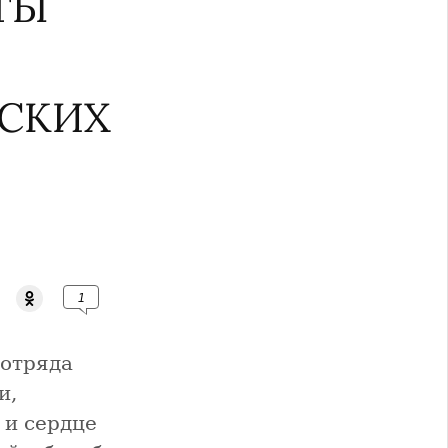
ТЫ
НСКИХ
1
 отряда
и,
 и сердце