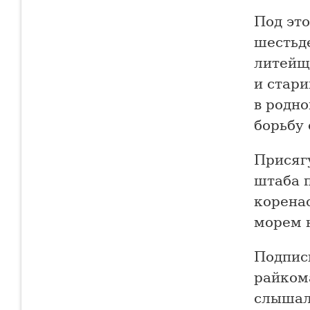
Под это
шестьд
литейщ
и стар
в родно
борьбу 
Присяг
штаба 
корена
морем н
Подпис
райком
слышал