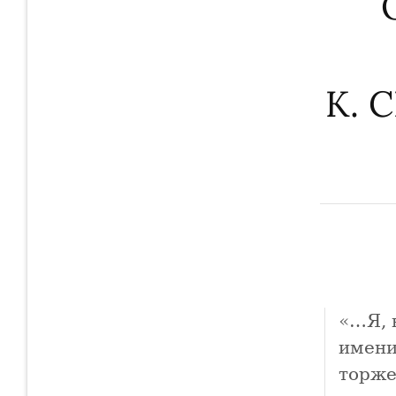
К. 
«…Я, 
имени
торже