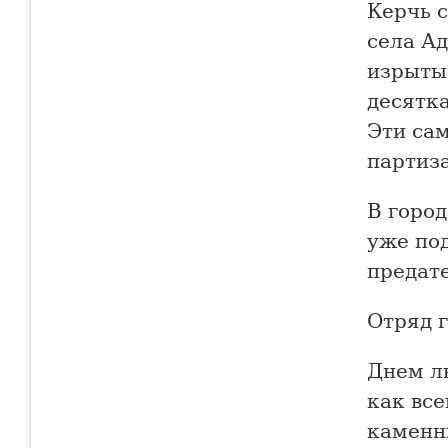
Керчь 
села А
изрыты
десятка
Эти са
партиза
В горо
уже по
предат
Отряд г
Днем лю
как все
каменн