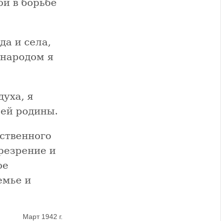
й в борьбе
а и села,
 народом я
духа, я
оей родины.
ественного
резрение и
ое
емье и
Март 1942 г.