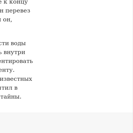
е к концу
н перевез
 он,
сти воды
ь внутри
ентировать
енту.
 известных
ятил в
 тайны.