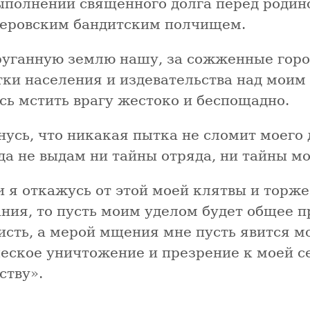
ыполнении священного долга перед родино
леровским бандитским полчищем.
руганную землю нашу, за сожженные город
тки населения и издевательства над моим
сь мстить врагу жестоко и беспощадно.
нусь, что никакая пытка не сломит моего 
да не выдам ни тайны отряда, ни тайны м
и я откажусь от этой моей клятвы и торж
ния, то пусть моим уделом будет общее п
исть, а мерой мщения мне пусть явится м
еское уничтожение и презрение к моей с
ству».