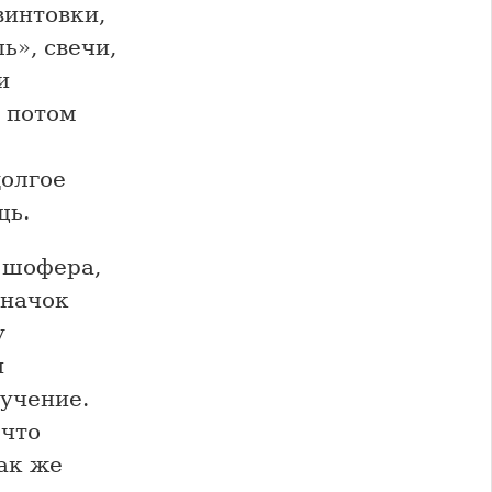
винтовки,
ь», свечи,
и
 потом
долгое
щь.
о шофера,
значок
у
и
мучение.
 что
так же