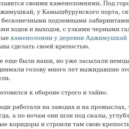
славится своими каменоломнями. Под горо
джимушкай, у Камышбурунского порта, с
 бесконечными подземными лабиринтами
ми ходов и выходов, с узкими черными г
мые
каменоломни у деревни Аджимушкай
ны сделать своей крепостью.
де еще были наши, но уже засылали немц
днимали голову много лет выжидавшие эт
ели.
отовился к обороне строго и тайно.
ди работали на заводах и на промыслах, 
гда, а по ночам они шли под скалы, углуб
ые коридоры и строили там свою крепость