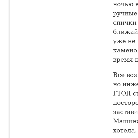
ночью в
ручные
спички 
ближай
уже не 
каменол
время 
Все воз
но инж
ГТОII 
постор
застави
Машина
хотела.