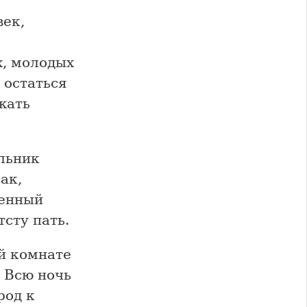
век,
х, молодых
 остаться
жать
льник
ак,
ченный
сту пать.
й комнате
 Всю ночь
род к