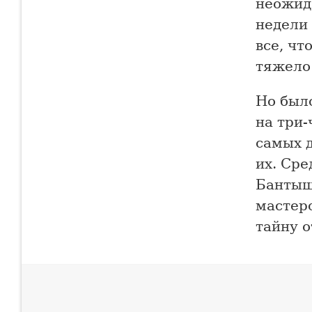
неожида
недели 
все, чт
тяжело 
Но был
на три
самых 
их. Сре
Бантыш 
мастеро
тайну о