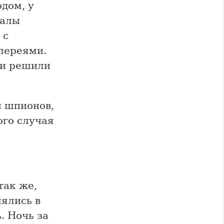
дом, у
калы
 с
алереями.
и решили
ы шпионов,
ого случая
так же,
лялись в
. Ночь за