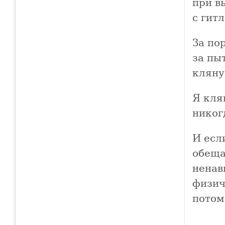
при в
с гит
За по
за пы
кляну
Я кля
никог
И есл
обеща
ненав
физич
потом