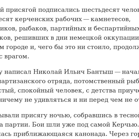
й присягой подписались шестьдесят чело
есят керченских рабочих — камнетесов,
иков, рыбаков, партийных и беспартийны
иков, решивших в дни немецкой оккупации
м городе и, чего бы это ни стоило, продол
с врагом.
у написал Николай Ильич Бантыш — нача
партизанского отряда, потомственный рыб
стый, спокойный человек, с детства приу
ичему не удивляться и ни перед чем не от
ывали присягу ночью, собравшись в тесно
а партии. Бои шли уже под самой Керчью.
ась приближающаяся канонада. Через го