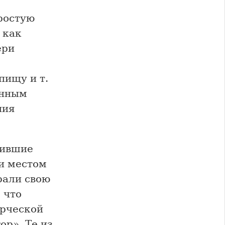
ростую
 как
ери
пищу и т.
енным
ния
жившие
ли местом
рали свою
 что
орческой
ор». Те из