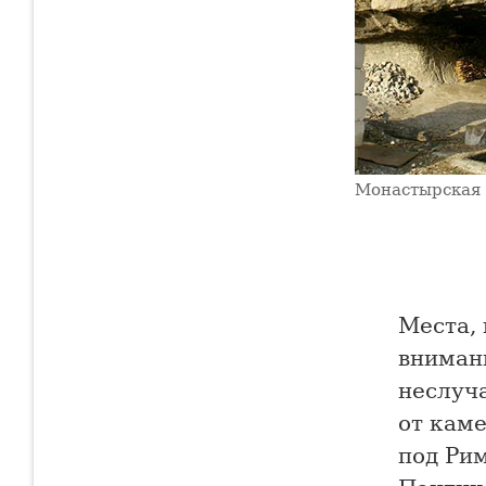
Монастырская 
Места,
вниман
неслуча
от каме
под Рим