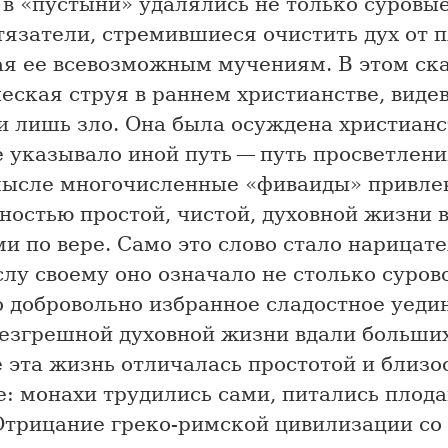
в «пустыни» удалялись не только суровы
язатели, стремившиеся очистить дух от п
ая ее всевозможным мучениям. В этом ск
еская струя в раннем христианстве, виде
и лишь зло. Она была осуждена христианс
 указывало иной путь — путь просветлени
мысле многочисленные «фиваиды» привле
остью простой, чистой, духовной жизни в
и по вере. Само это слово стало нарицат
лу своему оно означало не столько суров
о добровольно избранное сладостное уеди
безгрешной духовной жизни вдали больших
 эта жизнь отличалась простотой и близо
: монахи трудились сами, питались плод
Отрицание греко-римской цивилизации со