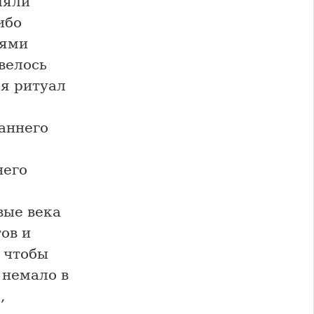
ляли
ибо
иями
велось
ся ритуал
аннего
него
вые века
ов и
 чтобы
 немало в
,