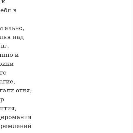
 к
ебя в
ательно,
ляя над
вг.
янно и
зики
го
агие,
гали огня;
ар
ития,
ещеромания
тремлений