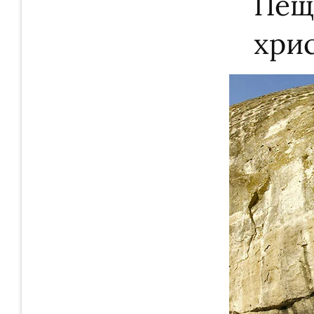
Пещ
хри