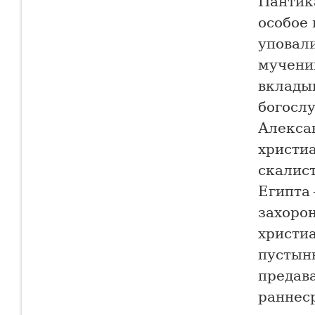
Пантика
особое
уповали
мучени
вкладыв
богосл
Алексан
христи
скалис
Египта
захорон
христиа
пустынн
предава
раннес