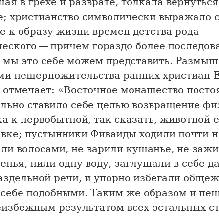
ая в грехе и разврате, толкала вернуться
е; христианство символически выражало с
е к образу жизни времен детства рода
еского — причем гораздо более последов
 мы это себе можем представить. Размыш
ми пещерножительства ранних христиан Е
 отмечает: «Восточное монашество посто
ельно ставило себе целью возвращение фи
а к первобытной, так сказать, животной е
овке; пустынники Фиваиды ходили почти н
ли волосами, не варили кушанье, не зажи
енья, пили одну воду, заглушали в себе д
аздельной речи, и упорно избегали общеж
с себе подобными. Таким же образом и п
еизбежным результатом всех остальных с