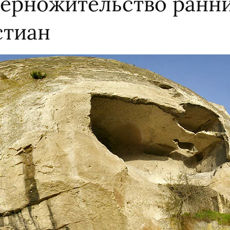
ерножительство ранн
стиан