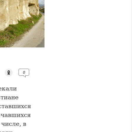
0
екали
стиане
оставшихся
речавшихся
числе, в