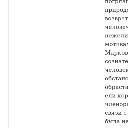
погрязш
природ
возврат
человеч
нежели
мотива
Марков
сознат
человек
обстан
обраста
ели кор
членор
связи 
была н