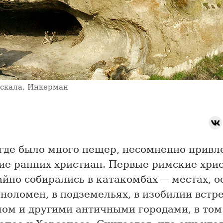
скала. Инкерман
 где было много пещер, несомненно привл
ие ранних христиан. Первые римские хри
йно собирались в катакомбах — местах, 
ноломен, в подземельях, в изобилии вст
ом и другими античными городами, в том 