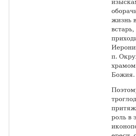
изыска
оборачи
жизнь 
встарь,
приходи
Иероним
п. Окр
храмом
Божия.
Поэтом
троглод
притяж
роль в 
иконоп
ереси, 