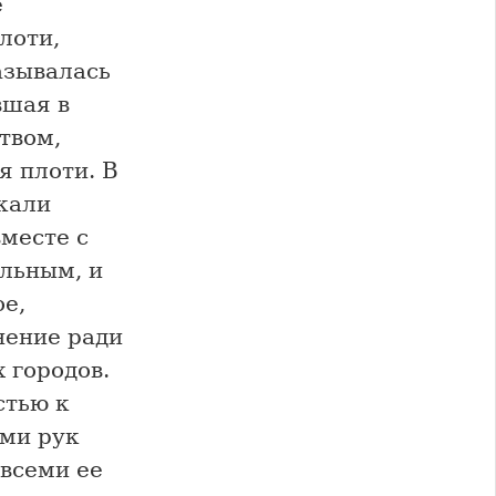
е
лоти,
азывалась
вшая в
твом,
я плоти. В
кали
месте с
ельным, и
ое,
нение ради
 городов.
стью к
ами рук
 всеми ее