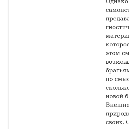
Однако 
самоист
предав
гностич
матери
которое
этом с
возможн
братьям
по смыс
скольк
новой 
Внешне
природе
своих. 