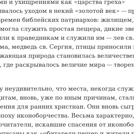
ми и ухищрениями как «царства греха»
валось уходом в некий «золотой век» — п
времен библейских патриархов: жилищем,
 могла служить простая пещера, дикие зв
ли к праведникам и служили им — лев св.
а, медведь св. Сергия, птицы приносили 
ужающая природа становилась величеств
, где раскрывалось величие мира — творе
у неудивительно, что места, некогда слу
итам, вновь, уже по иным причинам, ста
ения для ранних христиан. Они вновь сыг
эпоху иконоборчества. Весьма характерно,
очитатели, искавшие спасения от иконоб
описаны как «обитатели пещер и жители г