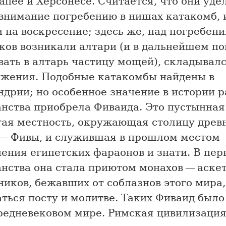
пее и Херсонесе. Считается, что они уде
 внимание погребению в нишах катакомб, 
 на воскресение; здесь же, над погребен
ков возникали алтари (и в дальнейшем по
ать в алтарь частицу мощей), складывал
ужения. Подобные катакомбы найдены в
дрии; но особенное значение в истории р
анства приобрела Фиваида. Это пустынная
тая местность, окружающая столицу древ
 — Фивы, и служившая в прошлом местом
ения египетских фараонов и знати. В пер
нства она стала приютом монахов — аскет
иков, бежавших от соблазнов этого мира,
ться посту и молитве. Таких Фиваид было
редневековом мире. Римская цивилизация