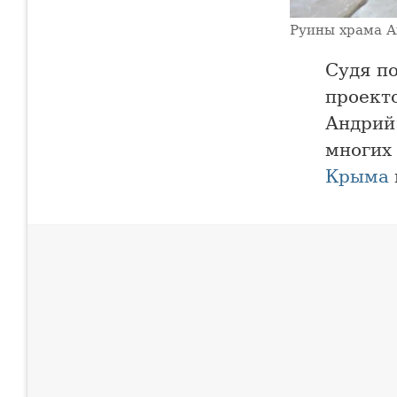
Руины храма А
Судя п
проект
Андрий
многих
Крыма