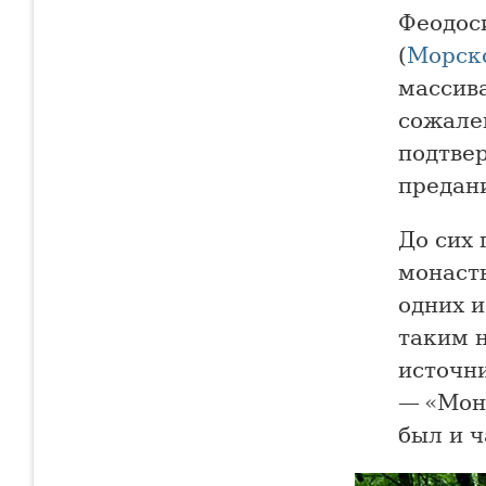
Феодос
(
Морск
массив
сожале
подтве
предани
До сих 
монаст
одних и
таким н
источни
— «Мон
был и 