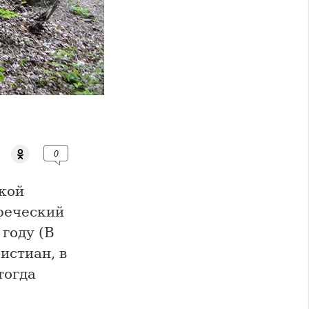
0
кой
греческий
 году (В
истиан, в
тогда