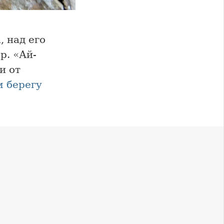
 над его
р. «Ай-
и от
 берегу