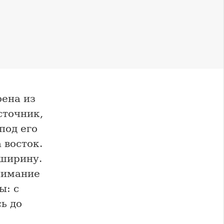
оена из
сточник,
под его
 восток.
 ширину.
нимание
ы: с
ь до