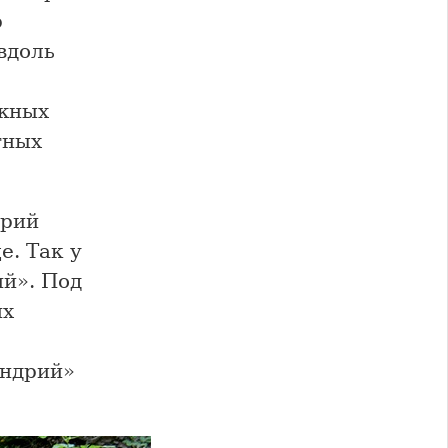
р
вдоль
ежных
тных
дрий
. Так у
ий». Под
их
Андрий»