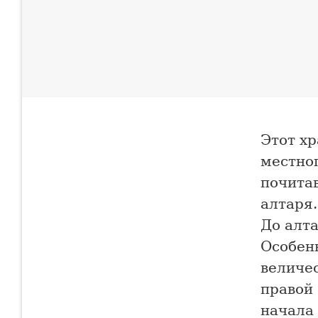
Этот хр
местног
почита
алтаря.
До алта
Особенн
величес
правой 
начала 