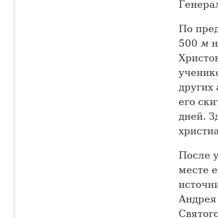
Генера
По пре
500
м
н
Христов
ученико
других 
его ски
дней. 
христиа
После 
месте е
источни
Андрея
Святого