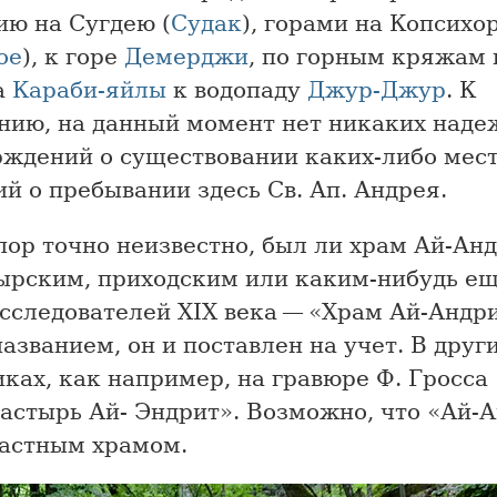
ию на Сугдею (
Судак
), горами на Копсихо
ое
), к горе
Демерджи
, по горным кряжам 
а
Караби-яйлы
к водопаду
Джур-Джур
. К
нию, на данный момент нет никаких над
рждений о существовании каких-либо мес
й о пребывании здесь Св. Ап. Андрея.
пор точно неизвестно, был ли храм Ай-Ан
ырским, приходским или каким-нибудь еще
сследователей XIX века — «Храм Ай-Андр
азванием, он и поставлен на учет. В друг
ках, как например, на гравюре Ф. Гросса
астырь Ай- Эндрит». Возможно, что «Ай-
частным храмом.