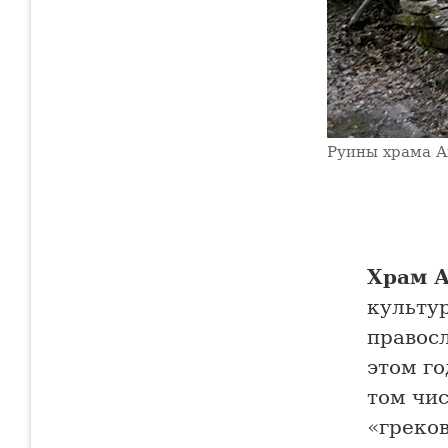
Руины храма А
Храм 
культур
правос
этом го
том чис
«греков