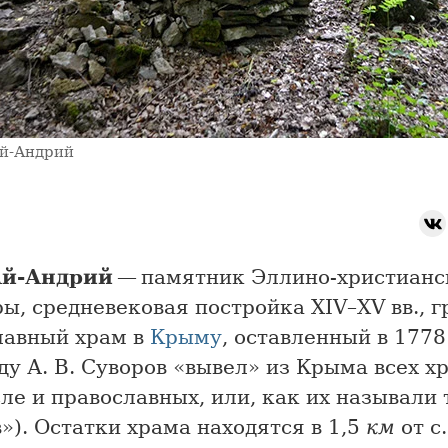
й-Андрий
Ай-Андрий
— памятник Эллино-христианс
ы, средневековая постройка XIV–ХV вв., 
лавный храм в
Крыму
, оставленный в 1778
ду А. В. Суворов «вывел» из Крыма всех хр
ле и православных, или, как их называли 
»). Остатки храма находятся в 1,5
км
от с.