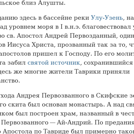
льское близ Алушты.
данию здесь в бассейне реки
Улу-Узень
, н
ад уровнем моря в I в.н.э. благовествовал
о св. Апостол Андрей Первозданный, один
в Иисуса Христа, прозванный так за то, 
апостолов пришел к Господу. По его моли
та забил
святой источник
, сохранившийся
Здесь же многие жители Таврики приняли
нство.
ухода Андрея Первозванного в Скифские з
го скита был основан монастырь. А над с
ком был построен храм, названный в чест
 Первозванного — Ай-Андрий. По предания
 Апостола по Тавриде был примерно таков