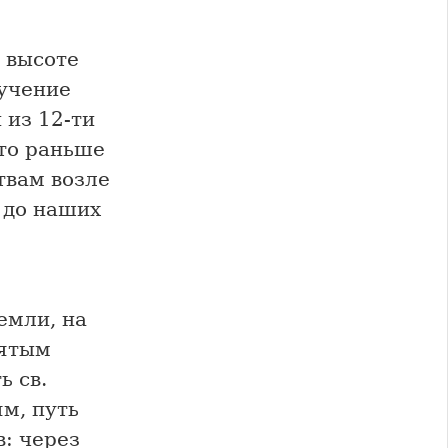
а высоте
 учение
 из 12-ти
что раньше
твам возле
 до наших
емли, на
вятым
ь св.
м, путь
: через