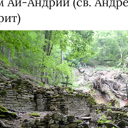
 Ай-Андрий (св. Андре
рит)