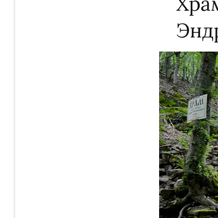
Храм
Энд