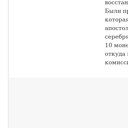
восста
Были п
которая
апостол
серебр
10 мон
откуда
комисси