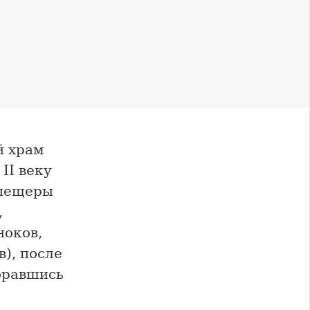
й храм
II веку
 пещеры
,
ноков,
), после
обравшись