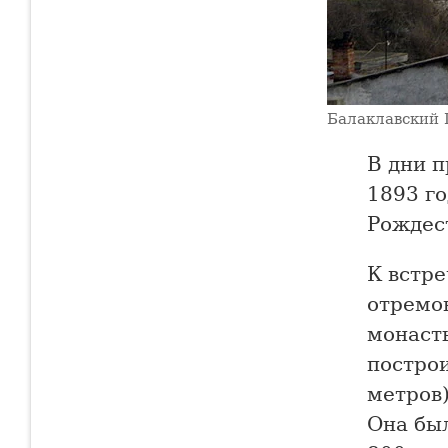
Балаклавский 
В дни п
1893 г
Рождес
К встре
отремо
монаст
постро
метров
Она бы