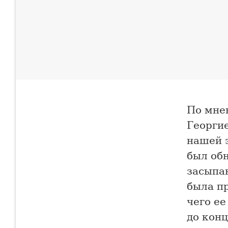
По мне
Георгие
нашей 
был об
засыпан
была пр
чего ее
до конц