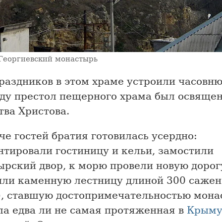
Георгиевский монастырь
раздников в этом храме устроили часовню
оду престол пещерного храма был освящен
тва Христова.
че гостей братия готовилась усердно:
нтировали гостиницу и кельи, замостили
ырский двор, к морю провели новую дорог
или каменную лестницу длиной 300 сажен
), ставшую достопримечательностью мона
ла едва ли не самая протяженная в
Крым