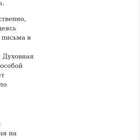
я
.
твенно,
деясь
 письма в
 Духовная
 особой
ет
ло
я
ия на