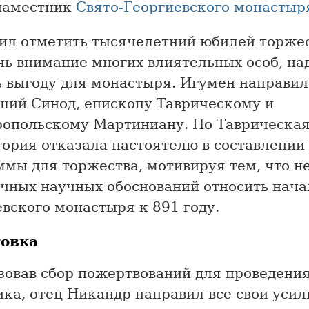
наместник
Свято-Георгиевского монастыр
ил отметить тысячелетний юбилей торжес
чь внимание многих влиятельных особ, на
ь выгоду для монастыря. Игумен направил
ший Синод, епископу Таврическому и
опольскому Мартиниану. Но Таврическая
ория отказала настоятелю в составлении
мы для торжества, мотивируя тем, что н
очных научных обоснований относить нача
вского монастыря к 891 году.
товка
зовав сбор пожертвований для проведени
ка, отец Никандр направил все свои усил