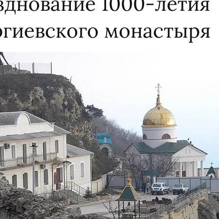
зднование 1000-летия
ргиевского монастыря