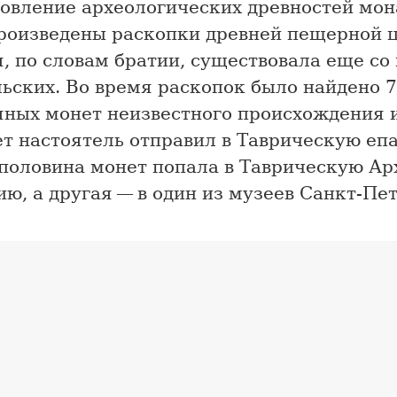
новление археологических древностей мон
роизведены раскопки древней пещерной ц
, по словам братии, существовала еще со
ьских. Во время раскопок было найдено 
яных монет неизвестного происхождения 
ет настоятель отправил в Таврическую еп
 половина монет попала в Таврическую А
ю, а другая — в один из музеев Санкт-Пе