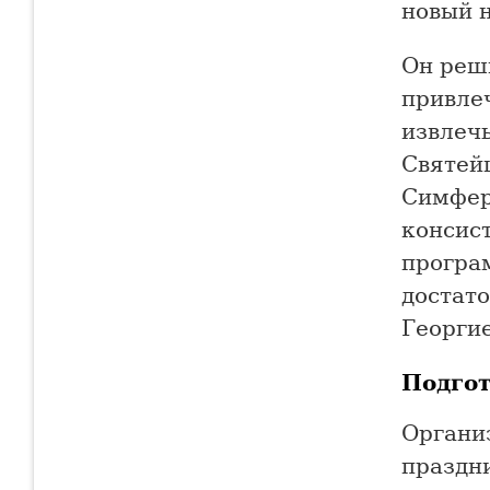
новый 
Он реш
привле
извлеч
Святей
Симфер
консист
програм
достат
Георгие
Подго
Органи
праздни