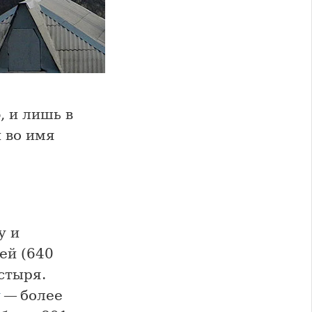
, и лишь в
 во имя
у и
ей (640
стыря.
у
— более