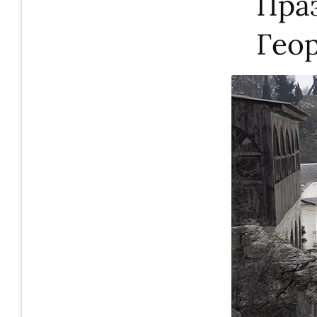
Пра
Гео