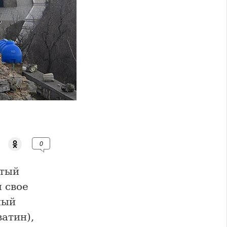
0
ытый
 свое
ный
атин),