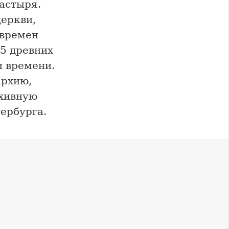
астыря.
еркви,
 времен
75 древних
и времени.
архию,
рхивную
тербурга.