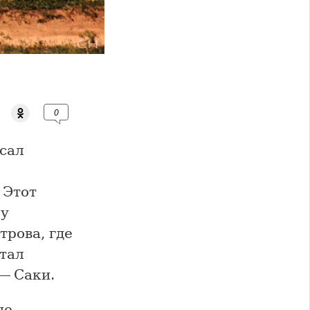
0
сал
 Этот
му
трова, где
тал
 — Саки.
не