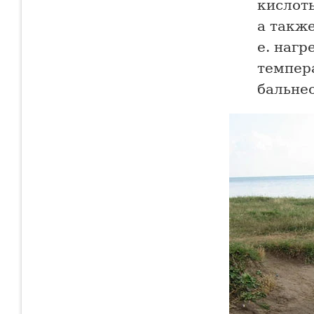
кислот
а также
е. наг
темпера
бальне