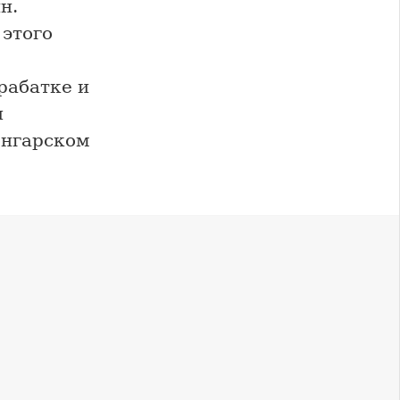
н.
 этого
рабатке и
ы
онгарском