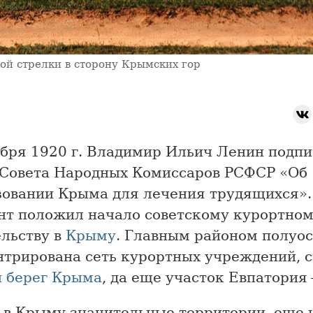
кой стрелки в сторону Крымских гор
абря 1920 г. Владимир Ильич Ленин подпи
 Совета Народных Комиссаров РСФСР «Об
зовании Крыма для лечения трудящихся».
нт положил начало советскому курортно
ельству в
Крыму
. Главным районом полуос
нтрирована сеть курортных учреждений, с
берег Крыма
, да еще участок Евпатория
ь в Крыму значительные территории, еще 