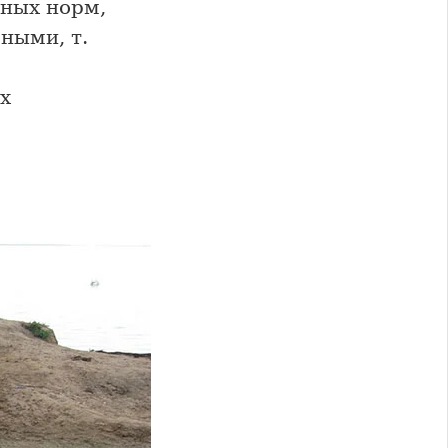
ных норм,
ными, т.
х