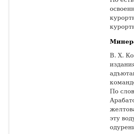
освоен
курорт
курорт
Минер
В. X. К
издани
адъюта
команд
По сло
Арабат
желтова
эту вод
одурени