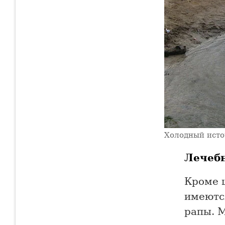
Холодный исто
Лечебн
Кроме ц
имеютс
рапы. 