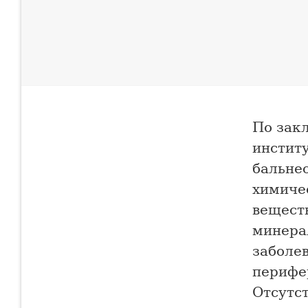
По зак
инстит
бальне
химиче
веществ
минера
заболев
перифе
Отсутс