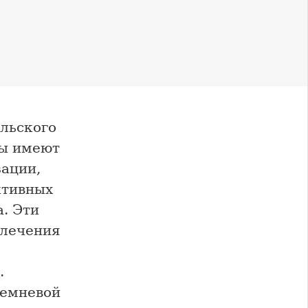
льского
ды имеют
зации,
ктивных
а. Эти
 лечения
.
ремневой