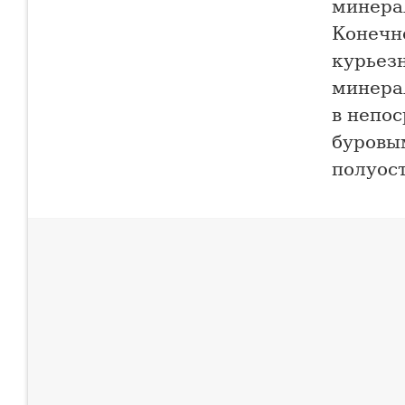
минера
Конечно
курьезн
минера
в непос
буровы
полуост