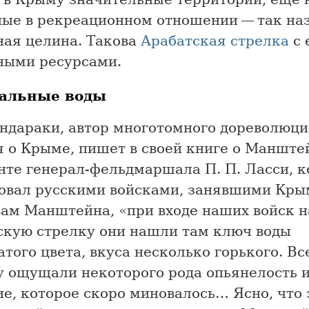
ные в рекреационном отношении — так на
ная целина. Такова
Арабатская стрелка
с 
ными ресурсами.
альные воды
ондараки, автор многотомного дореволюц
я о Крыме, пишет в своей книге о Маншт
нте генерал-фельдмаршала П. П. Ласси, 
овал русскими войсками, занявшими Крым
вам Манштейна, «при входе наших войск н
скую стрелку они нашли там ключ воды
того цвета, вкуса несколько горького. В
у ощущали некоторого рода опьянелость 
е, которое скоро миновалось… Ясно, что 