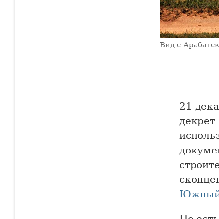
Вид с Арабатс
21 дек
декрет
исполь
докуме
строит
сконце
Южный 
Но ест