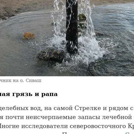
чник на о. Сиваш
ая грязь и рапа
елебных вод, на самой Стрелке и рядом с
я почти неисчерпаемые запасы лечебной 
Многие исследователи северовосточного 