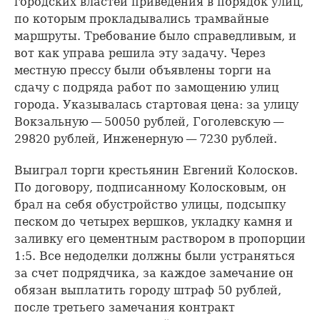
городских властей приведения в порядок улиц,
по которым прокладывались трамвайные
маршруты. Требование было справедливым, и
вот как управа решила эту задачу. Через
местную прессу были объявлены торги на
сдачу с подряда работ по замощению улиц
города. Указывалась стартовая цена: за улицу
Вокзальную — 50050 рублей, Гоголевскую —
29820 рублей, Инженерную — 7230 рублей.
Выиграл торги крестьянин Евгений Колосков.
По договору, подписанному Колосковым, он
брал на себя обустройство улицы, подсыпку
песком до четырех вершков, укладку камня и
заливку его цементным раствором в пропорции
1:5. Все недоделки должны были устраняться
за счет подрядчика, за каждое замечание он
обязан выплатить городу штраф 50 рублей,
после третьего замечания контракт