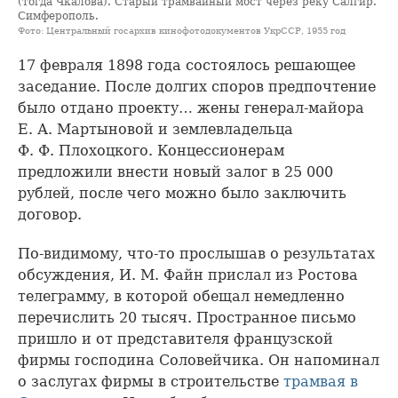
(тогда Чкалова). Старый трамвайный мост через реку Салгир.
Симферополь.
Фото: Центральный госархив кинофотодокументов УкрССР, 1955 год
17 февраля 1898 года состоялось решающее
заседание. После долгих споров предпочтение
было отдано проекту… жены генерал-майора
Е. А. Мартыновой и землевладельца
Ф. Ф. Плохоцкого. Концессионерам
предложили внести новый залог в 25 000
рублей, после чего можно было заключить
договор.
По-видимому, что-то прослышав о результатах
обсуждения, И. М. Файн прислал из Ростова
телеграмму, в которой обещал немедленно
перечислить 20 тысяч. Пространное письмо
пришло и от представителя французской
фирмы господина Соловейчика. Он напоминал
о заслугах фирмы в строительстве
трамвая в