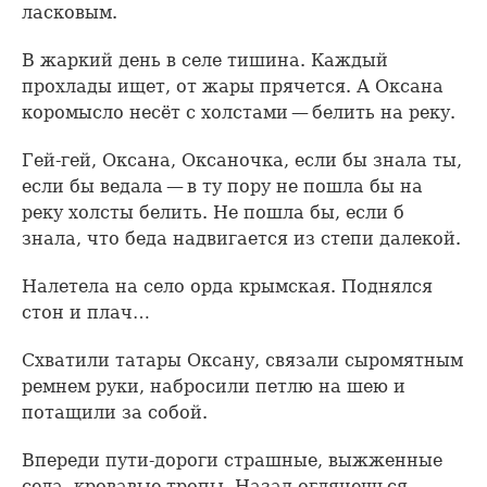
ласковым.
В жаркий день в селе тишина. Каждый
прохлады ищет, от жары прячется. А Оксана
коромысло несёт с холстами — белить на реку.
Гей-гей, Оксана, Оксаночка, если бы знала ты,
если бы ведала — в ту пору не пошла бы на
реку холсты белить. Не пошла бы, если б
знала, что беда надвигается из степи далекой.
Налетела на село орда крымская. Поднялся
стон и плач…
Схватили татары Оксану, связали сыромятным
ремнем руки, набросили петлю на шею и
потащили за собой.
Впереди пути-дороги страшные, выжженные
села, кровавые тропы. Назад оглянешься —