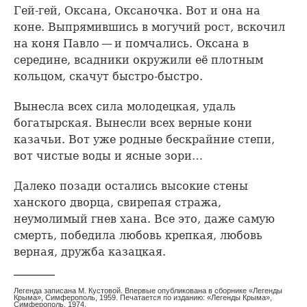
Гей-гей, Оксана, Оксаночка. Вот и она на
коне. Выпрямившись в могучий рост, вскочил
на коня Павло — и помчались. Оксана в
середине, всадники окружили её плотным
кольцом, скачут быстро-быстро.
Вынесла всех сила молодецкая, удаль
богатырская. Вынесли всех верные кони
казачьи. Вот уже родные бескрайние степи,
вот чистые воды и ясные зори…
Далеко позади остались высокие стены
ханского дворца, свирепая стража,
неумолимый гнев хана. Все это, даже самую
смерть, победила любовь крепкая, любовь
верная, дружба казацкая.
Легенда записана М. Кустовой. Впервые опубликована в сборнике «Легенды
Крыма», Симферополь, 1959. Печатается по изданию: «Легенды Крыма»,
Симферополь, 1974.