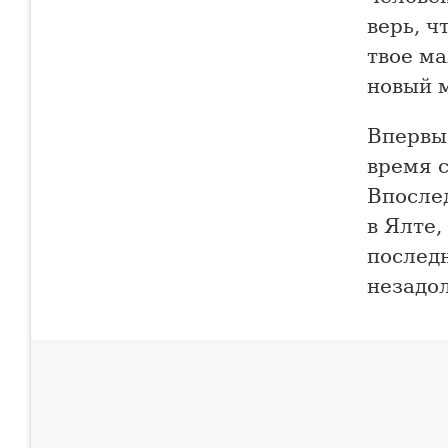
верь, ч
твое ма
новый м
Впервы
время 
Впосле
в Ялте,
последн
незадол