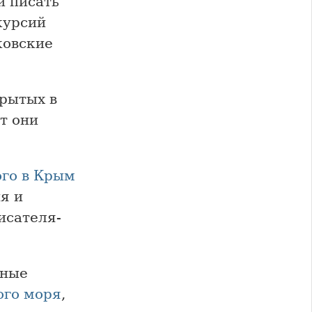
и писать
курсий
ковские
крытых в
т они
ого в Крым
я и
исателя-
нные
ого моря
,