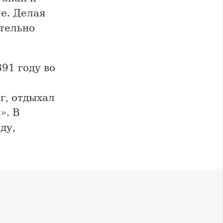
е. Делая
ительно
91 году во
г, отдыхал
». В
ду,