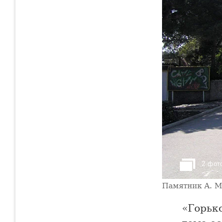
2 фот
Памятник А. М
«Горьк