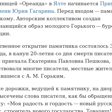
тиницей «Ореанда» в
Ялте
начинается
При
мени Юрия Гагарина
. Перед входом — пам
ькому. Авторским коллективом создан
нающийся образ молодого Горького — бур
ции.
твенное открытие памятника состоялось 
да, в канун 20-летия со дня смерти писат
 приехала Екатерина Павловна Пешкова,
ствовали многие писатели, местные жител
вшиеся с А. М. Горьким.
ле дорожки, ведущей к памятнику, на дио
высечены слова писателя, как бы обращен
у: «Моя радость и гордость — новый русс
, строитель нового государства. Товарищ!