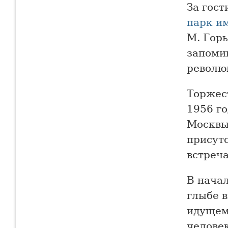
За гос
парк и
М. Гор
запоми
револю
Торжес
1956 го
Москвы
присут
встреча
В нача
глыбе 
идущем
человек