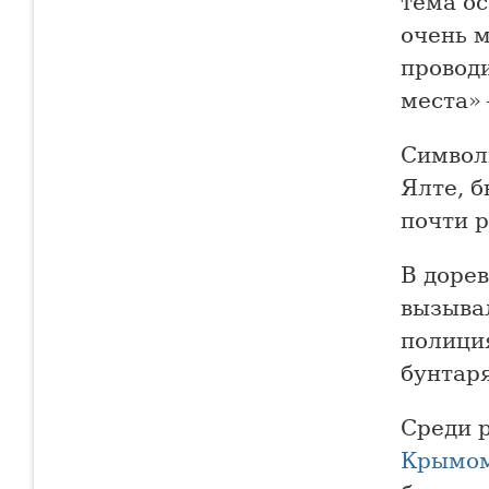
тема ос
очень 
провод
места» 
Символи
Ялте, 
почти 
В доре
вызыва
полици
бунтаря
Среди 
Крымо