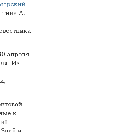
морский
ятник А.
евестника
30 апреля
еля. Из
и,
ритовой
ные к
кий
 Знай и