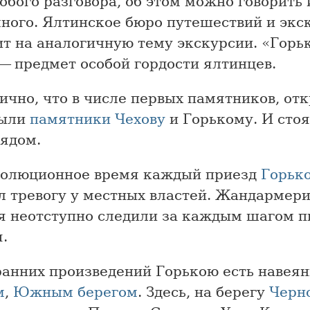
обого разговора, об этом можно говорить 
много. Ялтинское бюро путешествий и экс
ит на аналогичную тему экскурсии. «Горь
— предмет особой гордости ялтинцев.
чно, что в числе первых памятников, от
были
памятники Чехову
и Горькому. И стоя
рядом.
волюционное время каждый приезд
Горьк
л тревогу у местных властей. Жандармери
я неотступно следили за каждым шагом п
.
ранних произведений Горькою есть навея
м
,
Южным берегом
. Здесь, на берегу
Черн