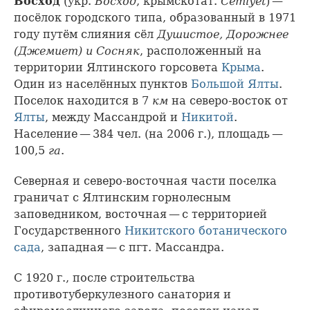
Восход
(укр.
Восход
, крымскотат.
Cemiyet
) —
посёлок городского типа, образованный в 1971
году путём слияния сёл
Душистое, Дорожнее
(Джемиет) и Сосняк
, расположенный на
территории Ялтинского горсовета
Крыма
.
Один из населённых пунктов
Большой Ялты
.
Поселок находится в 7
км
на северо-восток от
Ялты
, между Массандрой и
Никитой
.
Население — 384 чел. (на 2006 г.), площадь —
100,5
га
.
Северная и северо-восточная части поселка
граничат с Ялтинским горнолесным
заповедником, восточная — с территорией
Государственного
Никитского ботанического
сада
, западная — с пгт. Массандра.
С 1920 г., после строительства
противотуберкулезного санатория и