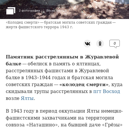
›
2 фотографии
Посмотреть
«Колодец смерти» — братская могила советских граждан —
жертв фашистского террора 1943 г.
0
Памятник расстрелянным в Журавлевой
балке
— обелиск в память о ялтинцах,
расстрелянных фашистами в Журавлевой
балке в 1943–1944 годах и братская могила
советских граждан —
«колодец смерти»
, куда
скидывали трупы расстрелянных в
пгт Восход
возле
Ялты
.
В 1943 году в период оккупации Ялты немецко-
фашистскими захватчиками на территории
совхоза «Наташино», на бывшей даче «Грёзы»