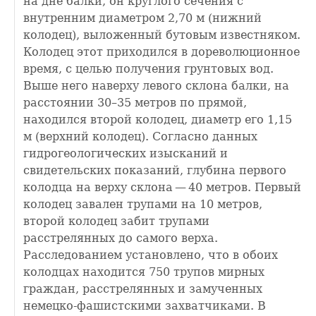
на дне балки, он круглого сечения с
внутренним диаметром 2,70 м (нижний
колодец), выложенный бутовым известняком.
Колодец этот приходился в дореволюционное
время, с целью получения грунтовых вод.
Выше него наверху левого склона балки, на
расстоянии 30–35 метров по прямой,
находился второй колодец, диаметр его 1,15
м (верхний колодец). Согласно данных
гидрогеологических изысканий и
свидетельских показаний, глубина первого
колодца на верху склона — 40 метров. Первый
колодец завален трупами на 10 метров,
второй колодец забит трупами
расстрелянных до самого верха.
Расследованием установлено, что в обоих
колодцах находится 750 трупов мирных
граждан, расстрелянных и замученных
немецко-фашистскими захватчиками. В