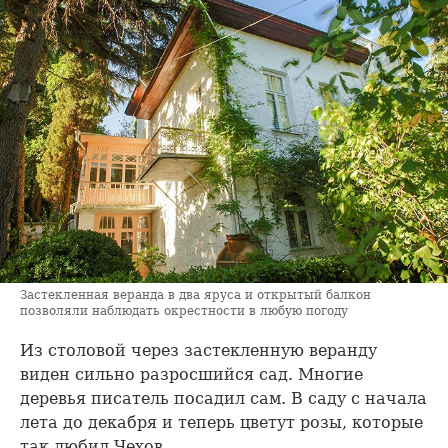
Застекленная веранда в два яруса и открытый балкон
позволяли наблюдать окрестности в любую погоду
Из столовой через застекленную веранду
виден сильно разросшийся сад. Многие
деревья писатель посадил сам. В саду с начала
лета до декабря и теперь цветут розы, которые
так любил Чехов.