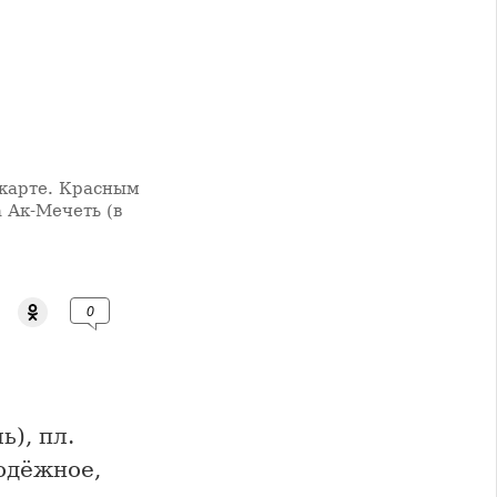
карте. Красным
 Ак-Мечеть (в
0
), пл.
одёжное,