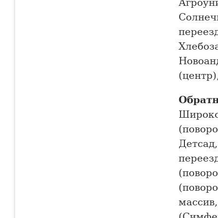
Агроуни
Солнечн
переезд
Хлебоза
Новоан
(центр)
Обратн
Широко
(поворо
Детсад,
переезд
(поворо
(поворо
массив
(Симфе