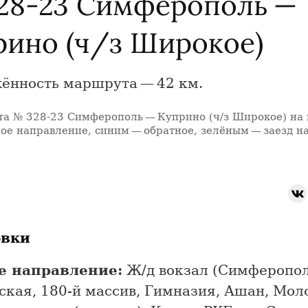
28-23 Симферополь —
рино (ч/з Широкое)
ённость маршрута — 42 км.
а № 328-23 Симферополь — Куприно (ч/з Широкое) на 
ое направление, синим — обратное, зелёным — заезд на
овки
е направление:
Ж/д вокзал (Симферополь
ская, 180-й массив, Гимназия, Ашан, Мол