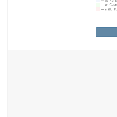
— из Купр
— из Сим
— в ДЕП