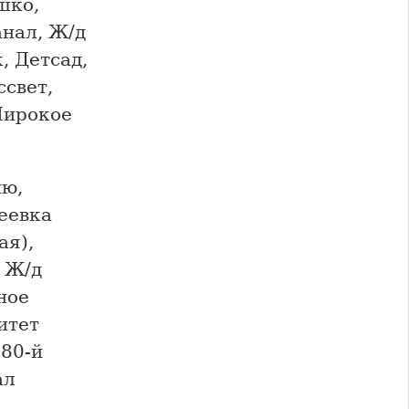
шко,
анал, Ж/д
, Детсад,
ссвет,
Широкое
ию,
еевка
ая),
 Ж/д
ное
итет
180-й
ал