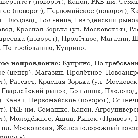
верситет (поворот), Канон, РКБ им. Сема
ое (поворот), Первомайское (поворот), К
, Плодовод, Больница, Гвардейский рынок
вод, Красная Зорька (ул. Московская), Ра
дреевка (поворот), Пролётное, Магазин, 
, По требованию, Куприно.
ое направление:
Куприно, По требован
е (центр), Магазин, Пролётное, Новоандр
т), Рассвет, Красная Зорька (ул. Московск
 Гвардейский рынок, Больница, Плодовод,
, Канал, Первомайское (поворот), Солнеч
т), РКБ им. Семашко, Канон, Агроуниверс
т), Молодёжное, Ашан, Рынок «Привоз», 
, пл. Московская, Железнодорожный вокз
рополь).