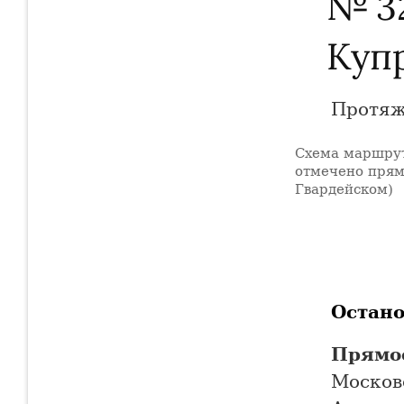
№ 3
Куп
Протяж
Схема маршрут
+
отмечено прям
Гвардейском)
−
Остан
Прямо
Москов