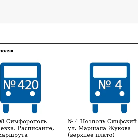
ополя»
08 Симферополь —
№ 4 Неаполь Скифский
евка. Расписание,
ул. Маршала Жукова
маршрута
(верхнее плато)