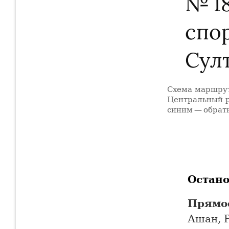
№ 1
спо
Сул
Схема маршрут
+
Центральный р
синим — обрат
−
Остан
Прямо
Ашан, Р