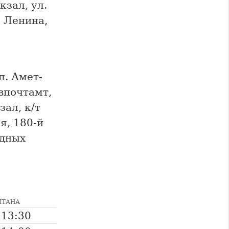
зал, ул.
. Ленина,
. Амет-
впочтамт,
ал, к/т
я, 180-й
одных
ЛТАНА
13:30