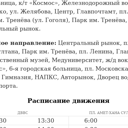
ница, к/т «Космос», Железнодорожный вок
о, ул. Желябова, Центр, Главпочтамт, пл
. Тренёва (ул. Гоголя), Парк им. Тренёва,
льный рынок.
ое направление:
Центральный рынок, пл
лтана, Парк им. Тренёва, пл. Ленина, Гла
твенный музей, Медуниверситет, ж/д вокз
», 6-я городская больница, пл. Московска
, Гимназия, НАПКС, Авторынок, Дворец в
порта.
Расписание движения
ДВВС
ПЛ. АМЕТ-ХАНА СУ
30
13:30
6:00