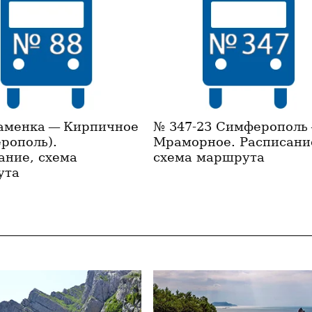
аменка — Кирпичное
№ 347-23 Симферополь
рополь).
Мраморное. Расписани
ание, схема
схема маршрута
ута