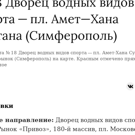
8 Дворец водных видов
рта — пл. Амет—Хана
тана (Симферополь)
а № 18 Дворец водных видов спорта — пл. Амет-Хана Су
ынок (Симферополь) на карте. Красным отмечено пря
ное
овки
е направление:
Дворец водных видов спо
ынок «Привоз», 180-й массив, пл. Московс