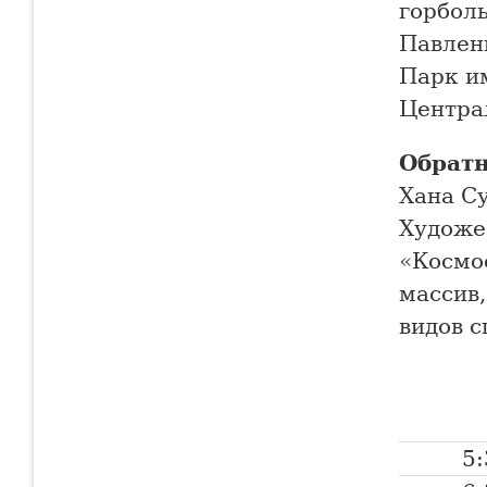
горболь
Павленк
Парк им
Центра
Обратн
Хана Су
Художес
«Космос
массив
видов с
5: