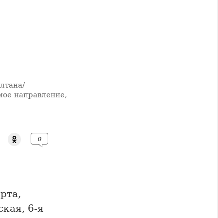
лтана/
мое направление,
0
рта,
кая, 6-я