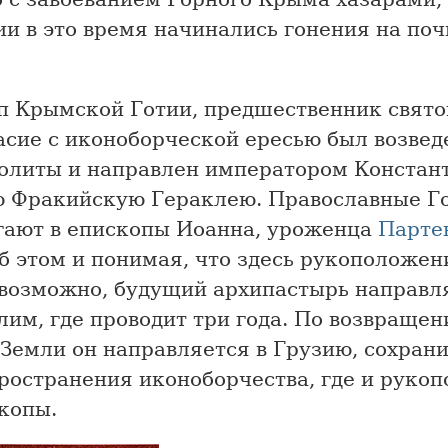
и в это время начинались гонения на по
п Крымской Готии, предшественник свято
асие с иконоборческой ересью был возвед
олиты и направлен императором Констант
ю Фракийскую Гераклею. Православные Г
гают в епископы Иоанна, уроженца
Парте
б этом и понимая, что здесь рукоположен
евозможно, будущий архипастырь направл
им, где проводит три года. По возвращен
 Земли он направляется в Грузию, сохра
ространения иконоборчества, где и рукоп
копы.