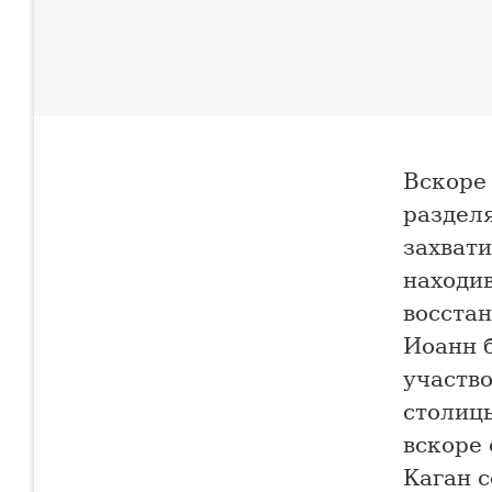
Вскоре 
разделя
захвати
находи
восста
Иоанн б
участво
столицы
вскоре 
Каган с