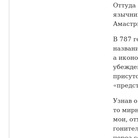
Оттуда
язычник
Амастри
В 787 г
названи
а иконо
убежде
присутс
«предст
Узнав о
то мирн
мои, от
гоните
через с