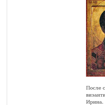
После 
византи
Ирина.