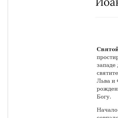
Иоа
Святой
простир
западе
святите
Льва и 
рожден
Богу.
Начало
совпало