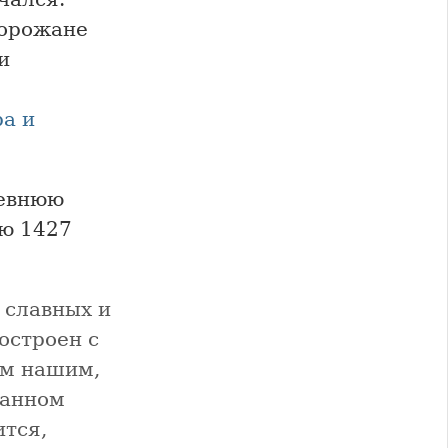
горожане
и
а и
ревнюю
ью 1427
 славных и
остроен с
ом нашим,
оанном
ится,