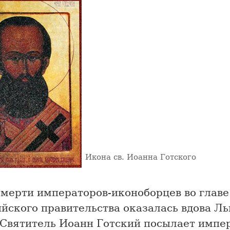
Икона св. Иоанна Готского
смерти императоров-иконоборцев во главе
йского правительства оказалась вдова Ль
 Святитель Иоанн Готский посылает импе