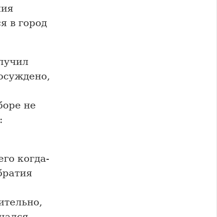
ния
я в город
олучил
осуждено,
боре не
:
го когда-
братия
ительно,
чался.