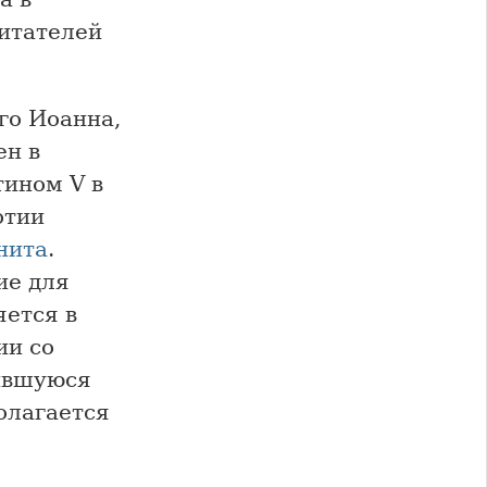
читателей
го Иоанна,
ен в
ином V в
отии
нита
.
ие для
яется в
ии со
нившуюся
олагается