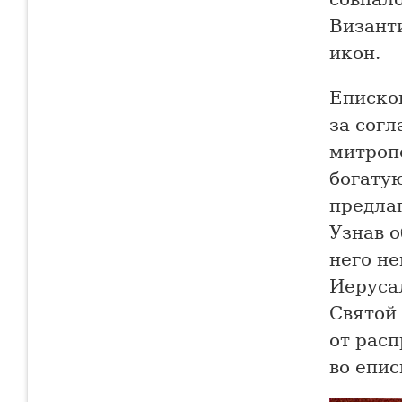
Византи
икон.
Еписко
за согл
митроп
богату
предла
Узнав о
него н
Иерусал
Святой
от расп
во епис