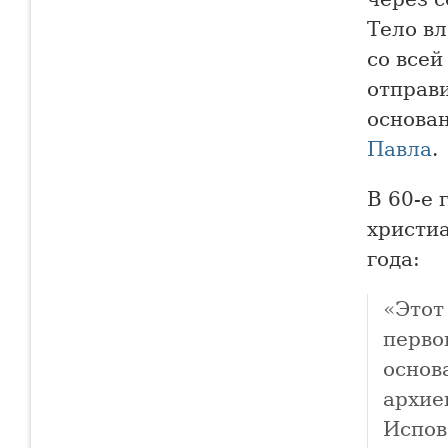
Тело в
со всей
отправи
основа
Павла
.
В 60-е
христи
года:
«Этот
перво
основ
архие
Испов