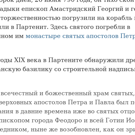
ладыки епископ Амастридский Георгий и 
 торжественностью погрузили на корабль 
ли в Партенит. Здесь святого погребли в
нном им
монастыре святых апостолов Петр
 годы XIX века в Партените обнаружили д
анскую базилику со строительной надпис
 всечестный и божественный храм святых,
верховных апостолов Петра и Павла был п
ания в давние времена иже во святых отц
пископом города Феодоро и всей Готии И
едником, ныне же возобновлен, как он зр