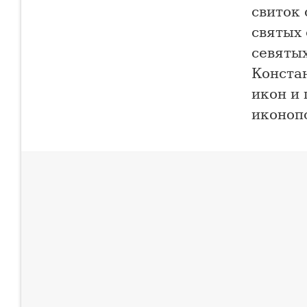
свиток
святых 
севятых
Констан
икон и
иконоп