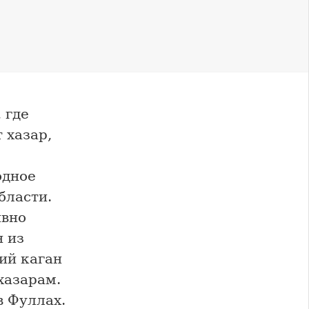
 где
 хазар,
одное
бласти.
ивно
н из
ий каган
хазарам.
в Фуллах.