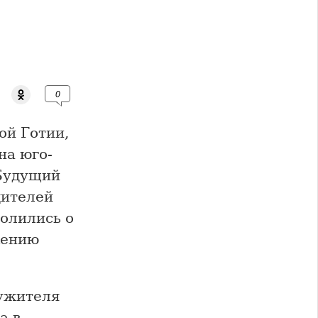
0
й Готии,
на юго-
 Будущий
дителей
молились о
жению
лужителя
а в