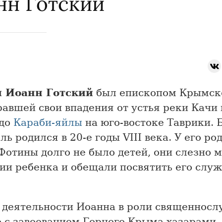
нн Готский
 Иоанн Готский
был епископом Крымско
авшей свои впадения от устья реки Качи 
 до
Караби-яйлы
на юго-востоке Таврики.
ль родился в 20-е годы VIII века. У его ро
Фотины долго не было детей, они слезно 
ии ребенка и обещали посвятить его слу
 деятельности Иоанна в роли священнос
 с завоеванием Горного Крыма хазарами, 