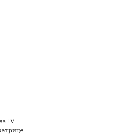
ва IV
ратрице