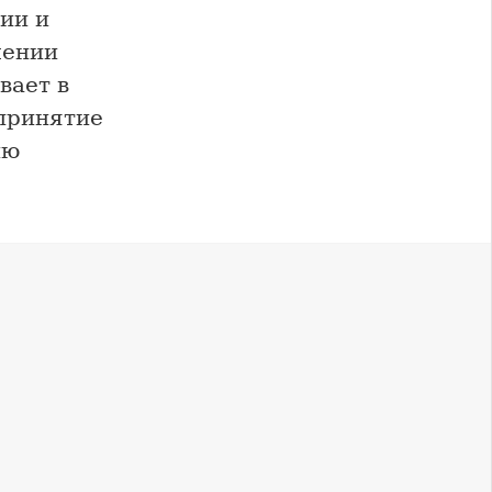
ии и
лении
вает в
 принятие
ию