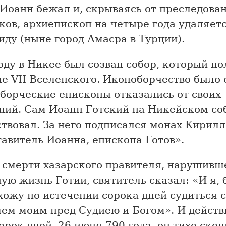
 Иоанн бежал и, скрываясь от преследова
ов, архиепископ на четыре года удаляетс
ду (ныне город Амасра в Турции).
оду в Никее был созван собор, который п
е VII Вселенского. Иконоборчество было 
борческие епископы отказались от своих
ний. Сам Иоанн Готский на Никейском со
твовал. За него подписался монах Кирилл
авитель Иоанна, епископа Готов».
 смерти хазарского правителя, нарушивше
ую жизнь Готии, святитель сказал: «И я, 
хожу по истечении сорока дней судиться с
лем моим пред Судиею и Богом». И действ
орок дней, 26 июня 790 года, он тихо скон