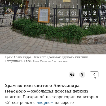
Храм Александра Невского (домовая церковь княгини
Гагариной). Утес.
Фото: Евгений Светличный
0
Храм во имя святого Александра
Невского
— небольшая домовая церковь
княгини Гагариной на территории санатория
«Утес» рядом с
дворцом
из серого