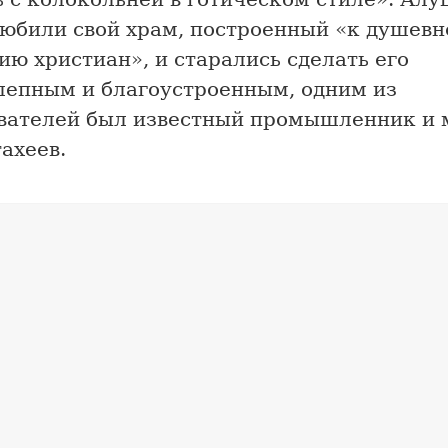
любили свой храм, построенный «к душев
ю христиан», и старались сделать его
лепным и благоустроенным, одним из
вателей был известный промышленник и 
тахеев.