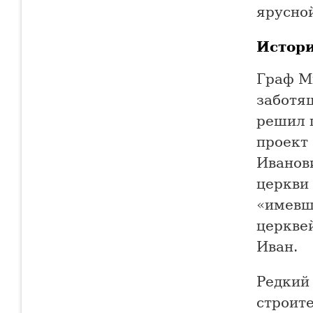
ярусно
Истор
Граф М
заботя
решил 
проект
Иванови
церкви 
«имевш
церквей
Иван.
Редкий 
строит