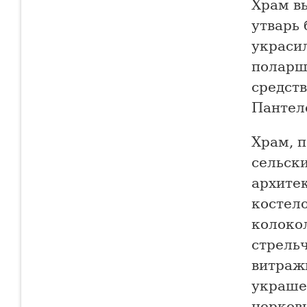
Храм вы
утварь 
украсил
поларши
средст
Пантел
Храм, 
сельски
архите
костел
колоко
стрель
витражи
украше
церков