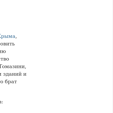
Крыма
,
товить
ию
ство
 Томазини,
 зданий и
о брат
в: