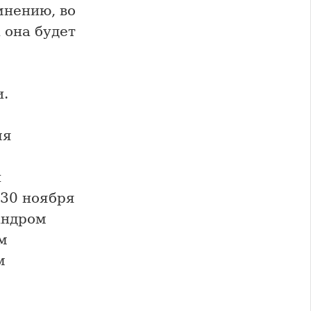
мнению, во
 она будет
.
мя
и
 30 ноября
андром
м
м