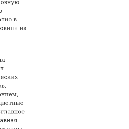
ковную
о
атно в
товили на
ал
ал
ческих
в,
ением,
цветные
«главное
лавная
уштинцы