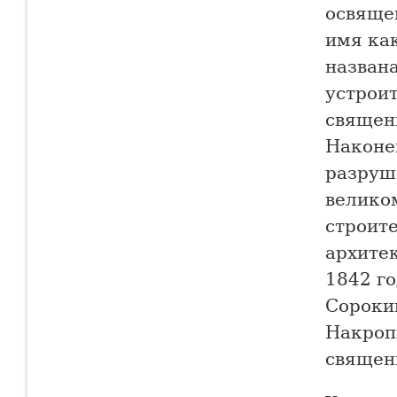
освяще
имя как
названа
устрои
священ
Наконец
разруш
велико
строите
архите
1842 г
Сороки
Накроп
священ