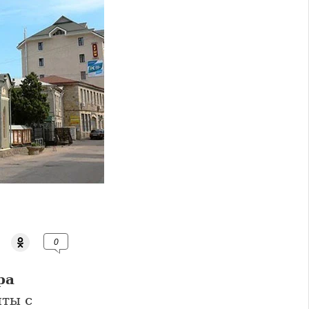
0
ра
ты с