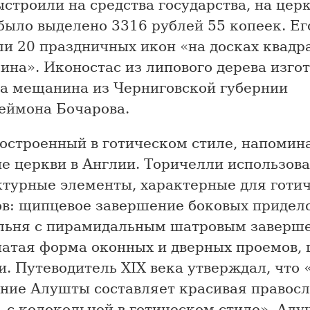
строили на средства государства, на цер
было выделено 3316 рублей 55 копеек. Ег
и 20 праздничных икон «на досках квадр
на». Иконостас из липового дерева изго
ва мещанина из Черниговской губернии
еймона Бочарова.
построенный в готическом стиле, напомин
е церкви в Англии. Торичелли использов
ктурные элементы, характерные для готи
ов: щипцевое завершение боковых придело
льня с пирамидальным шатровым заверш
чатая форма оконных и дверных проемов, 
. Путеводитель XIX века утверждал, что 
ние Алушты составляет красивая правос
ь с колокольней в готическом стиле». Ал