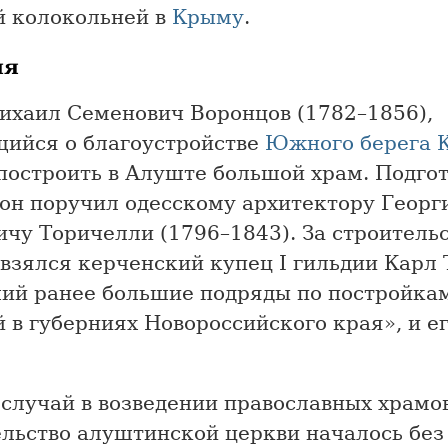
й колокольней в
Крыму
.
ия
ихаил Семенович Воронцов (1782–1856),
щийся о благоустройстве
Южного берега 
построить в Алуште большой храм. Подго
 он поручил одесскому архитектору Георг
чу Торичелли (1796–1843). За строитель
взялся керченский купец I гильдии Карл
ий ранее большие подряды по постройкам
 в губерниях Новороссийского края», и ег
случай в возведении православных храмо
ельство алуштинской церкви началось без