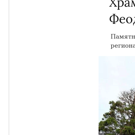
Хра
Фео
Памятн
региона