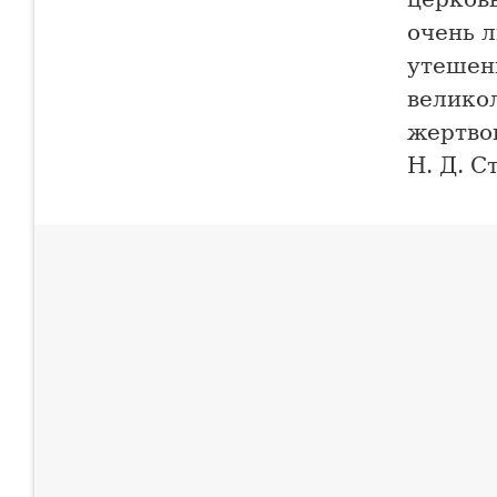
очень 
утешени
велико
жертво
Н. Д. С