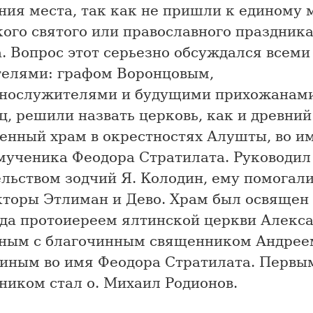
ния места, так как не пришли к единому 
ого святого или православного праздника
. Вопрос этот серьезно обсуждался всеми
телями: графом Воронцовым,
нослужителями и будущими прихожанами
, решили назвать церковь, как и древний
енный храм в окрестностях Алушты, во и
мученика Феодора Стратилата. Руководил
льством зодчий Я. Колодин, ему помогал
кторы Этлиман и Дево. Храм был освящен
ода протоиереем ялтинской церкви Алекс
ным с благочинным священником Андрее
иным во имя Феодора Стратилата. Первы
ником стал о. Михаил Родионов.