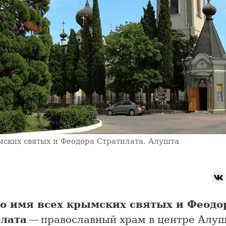
мских святых и Феодора Стратилата. Алушта
о имя всех крымских святых и Феодо
лата
— православный храм в центре Алуш