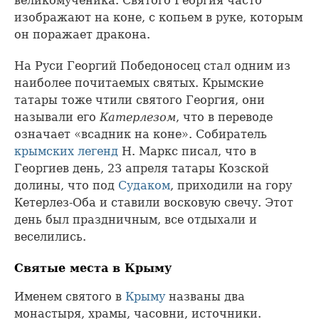
великомученика. Святого Георгия часто
изображают на коне, с копьем в руке, которым
он поражает дракона.
На Руси Георгий Победоносец стал одним из
наиболее почитаемых святых. Крымские
татары тоже чтили святого Георгия, они
называли его
Катерлезом
, что в переводе
означает «всадник на коне». Собиратель
крымских легенд
Н. Маркс писал, что в
Георгиев день, 23 апреля татары Козской
долины, что под
Судаком
, приходили на гору
Кетерлез-Оба и ставили восковую свечу. Этот
день был праздничным, все отдыхали и
веселились.
Святые места в Крыму
Именем святого в
Крыму
названы два
монастыря, храмы, часовни, источники.