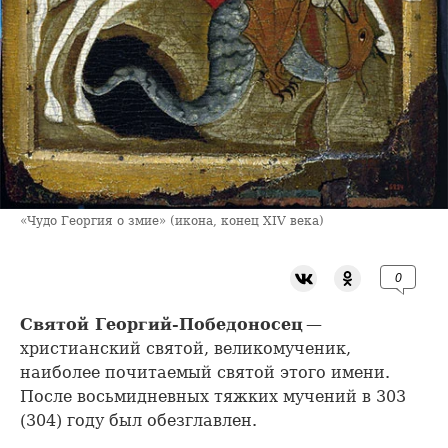
«Чудо Георгия о змие» (икона, конец XIV века)
0
Святой Георгий-Победоносец
—
христианский святой, великомученик,
наиболее почитаемый святой этого имени.
После восьмидневных тяжких мучений в 303
(304) году был обезглавлен.