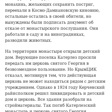
монахинь, желающих сохранить постриг,
переехали в Космо-Дамиановскую киновию,
остальные остались в своей обители, но
вынуждены были подписать документ об
отказе от монастырского послушания. Они
работали в саду и на виноградниках,
разводили животных.
На территории монастыря открыли детский
дом. Верующие поселка Катерлез просили
передать им церковь святого Георгия в
безвозмездное пользование. Но КрымЦИК
отказал, мотивируя тем, что действующая
церковь не может находиться рядом с детским
учреждением. Однако в 1924 году Керченский
райисполком решил ликвидировать и детский
дом и церковь. Все здания разобрали на
стройматериалы. Так погиб Катерлезский
монастырь и церковь святого Георгия.