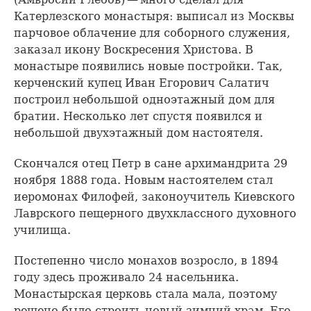
Катерлезского монастыря: выписал из Москвы
парчовое облачение для соборного служения,
заказал икону Воскресения Христова. В
монастыре появились новые постройки. Так,
керченский купец Иван Егорович Салатич
построил небольшой одноэтажный дом для
братии. Несколько лет спустя появился и
небольшой двухэтажный дом настоятеля.
Скончался отец Петр в сане архимандрита 29
ноября 1888 года. Новым настоятелем стал
иеромонах Филофей, законоучитель Киевского
Лаврского пещерного двухклассного духовного
училища.
Постепенно число монахов возросло, в 1894
году здесь проживало 24 насельника.
Монастырская церковь стала мала, поэтому
решено было строить новый зимний храм. Его