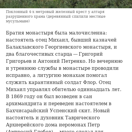
Поклонный 4-х метровый железный крест у алтаря
разрушенного храма (деревянный спилили местные
мусульмане)
Братия монастыря была малочисленна:
настоятель отец Михаил, бывший казначей
Балаклавского Георгиевского монастыря, и
два благочестивых старца — Григорий
Григорьев и Антоний Петренко. Но вечернюю
и утреннюю службы в монастыре проводили
исправно, а литургию монахам помогал
служить карантинный солдат Флор. Отец
Михаил управлял обителью одиннадцать лет.
В 1869 году он был возведен в сан
архимандрита и переведен настоятелем в
Бахчисарайский Успенский скит. Новый
настоятель и духовник Таврического
Архиерейского дома иеромонах Петр
(Амвросий Глебов) — много сделал для