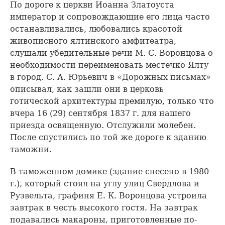
По дороге к церкви Иоанна Златоуста
император и сопровождающие его лица часто
останавливались, любовались красотой
живописного ялтинского амфитеатра,
слушали убедительные речи М. С. Воронцова о
необходимости переименовать местечко Ялту
в город. С. А. Юрьевич в «Дорожных письмах»
описывал, как зашли они в церковь
готической архитектуры премилую, только что
вчера 16 (29) сентября 1837 г. для нашего
приезда освященную. Отслужили молебен.
После спустились по той же дороге к зданию
таможни.
В таможенном домике (здание снесено в 1980
г.), который стоял на углу улиц Свердлова и
Рузвельта, графиня Е. К. Воронцова устроила
завтрак в честь высокого гостя. На завтрак
подавались макароны, приготовленные по-