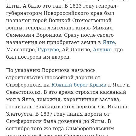
Ялты. А было это так. В 1823 году генерал-
губернатором Новороссийского края был
назначен герой Великой Отечественной
войны, генерал-лейтенант князь Михаил
Семенович Воронцов. Сразу после своего
назначения он приобретает земли в
Ялте
,
Массандре,
Гурзуфе
, Ай-Даниле,
Алупке
, где
был построен им дворец.
По указанию Воронцова началось
строительство шоссейной дороги от
Симферополя на
Южный берег Крыма
к Ялте и
Севастополю. В это время строятся каменный
мол в Ялте, таможня, карантинная застава,
госпиталь. Закладывается церковь Св. Иоанна
Златоуста. В 1837 году линия дороги от
Симферополя была доведена до Ялты. В
сентябре того же года Симферопольским
протоиреем Алексеем Сорокиным была