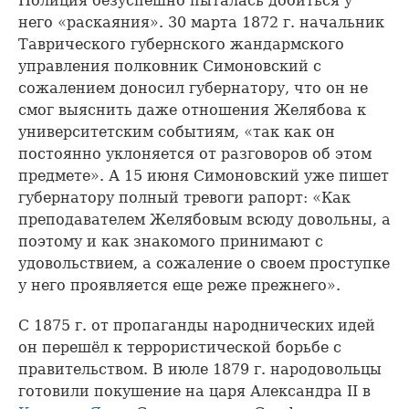
Полиция безуспешно пыталась добиться у
него «раскаяния». 30 марта 1872 г. начальник
Таврического губернского жандармского
управления полковник Симоновский с
сожалением доносил губернатору, что он не
смог выяснить даже отношения Желябова к
университетским событиям, «так как он
постоянно уклоняется от разговоров об этом
предмете». А 15 июня Симоновский уже пишет
губернатору полный тревоги рапорт: «Как
преподавателем Желябовым всюду довольны, а
поэтому и как знакомого принимают с
удовольствием, а сожаление о своем проступке
у него проявляется еще реже прежнего».
С 1875 г. от пропаганды народнических идей
он перешёл к террористической борьбе с
правительством. В июле 1879 г. народовольцы
готовили покушение на царя Александра II в