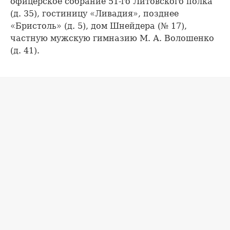
офицерское собрание 51-го Литовского полка
(д. 35), гостиницу «Ливадия», позднее
«Бристоль» (д. 5), дом Шнейдера (№ 17),
частную мужскую гимназию М. А. Волошенко
(д. 41).