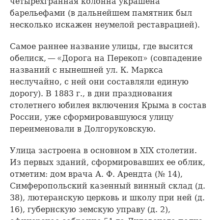
четырехгранная колонна украшена
барельефами (в дальнейшем памятник был
несколько искажен неумелой реставрацией).
Самое раннее название улицы, где высится
обелиск, — «Дорога на Перекоп» (совпадение
названий с нынешней ул. К. Маркса
неслучайно, с ней они составляли единую
дорогу). В 1883 г., в дни празднования
столетнего юбилея включения Крыма в состав
России, уже сформировавшуюся улицу
переименовали в Долгоруковскую.
Улица застроена в основном в XIX столетии.
Из первых зданий, сформировавших ее облик,
отметим: дом врача А. Ф. Арендта (№ 14),
Симферопольский казенный винный склад (д.
38), лютеранскую церковь и школу при ней (д.
16), губернскую земскую управу (д. 2),