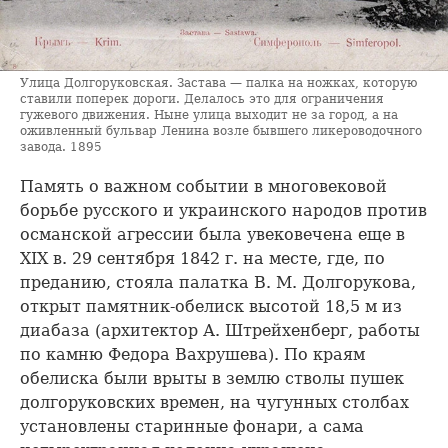
Улица Долгоруковская. Застава — палка на ножках, которую
ставили поперек дороги. Делалось это для ограничения
гужевого движения. Ныне улица выходит не за город, а на
оживленный бульвар Ленина возле бывшего ликероводочного
завода. 1895
Память о важном событии в многовековой
борьбе русского и украинского народов против
османской агрессии была увековечена еще в
XIX в. 29 сентября 1842 г. на месте, где, по
преданию, стояла палатка В. М. Долгорукова,
открыт памятник-обелиск высотой 18,5 м из
диабаза (архитектор А. Штрейхенберг, работы
по камню Федора Вахрушева). По краям
обелиска были врыты в землю стволы пушек
долгоруковских времен, на чугунных столбах
установлены старинные фонари, а сама