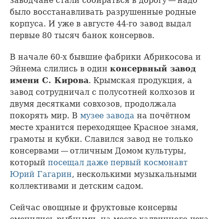
заводчане стали собираться в дорогу — надо
было восстанавливать разрушенные родные
корпуса. И уже в августе 44-го завод выдал
первые 80 тысяч банок консервов.
В начале 60-х бывшие фабрики Абрикосова и
Эйнема слились в один
консервный завод
имени С. Кирова
. Крымская продукция, а
завод сотрудничал с полусотней колхозов и
двумя десятками совхозов, продолжала
покорять мир. В
музее завода
на почётном
месте хранится переходящее Красное знамя,
грамоты и кубки. Славился завод не только
консервами — отличным Домом культуры,
который
посещал даже первый космонавт
Юрий Гагарин
, несколькими музыкальными
коллективами и детским садом.
Сейчас овощные и фруктовые консервы