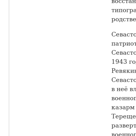
восста
типогр
родств
Севаст
патрио
Севасто
1943 г
Ревяки
Севаст
в неё в
военно
казарм
Тереще
развер
военноп