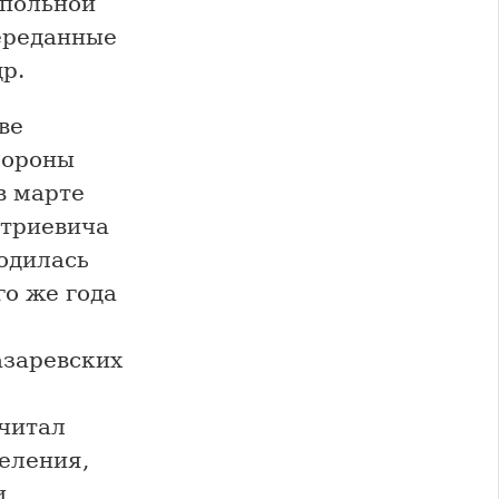
дпольной
ереданные
р.
ве
бороны
в марте
итриевича
одилась
о же года
азаревских
читал
еления,
и