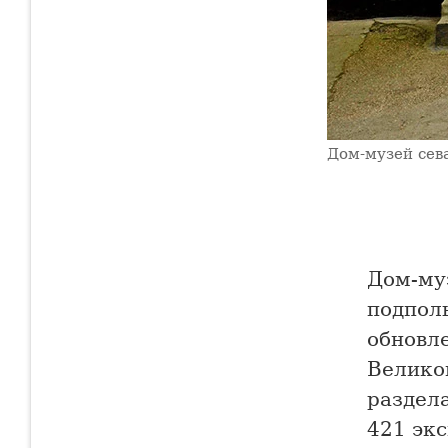
Дом-музей сев
Дом-муз
подполь
обновл
Велико
раздел
421 экс