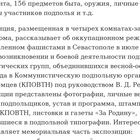
нта, 156 предметов быта, оружия, личные
 участников подполья и т.д.
иция, размещенная в четырех комнатах-за
дома, рассказывает об оккупационном реж
вленном фашистами в Севастополе в июле
 возникновении и боевой деятельности по
тических групп, объединившихся весной-
ода в Коммунистическую подпольную орга
мцев (КПОВТН) под руководством В. Д. Р
иции представлены фотографии, личные в
 подпольщиков, устав и программа, штам
КПОВТН, листовки и газеты «За Родину»,
вшиеся в подпольной типографии. Интере
авляет мемориальная часть экспозиции: