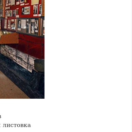
в
 листовка