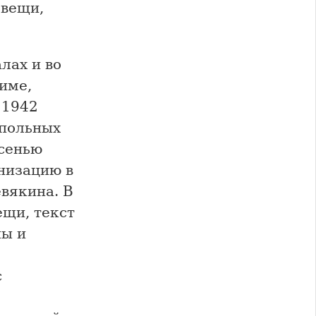
 вещи,
лах и во
име,
 1942
дпольных
осенью
низацию в
евякина. В
ещи, текст
пы и
с