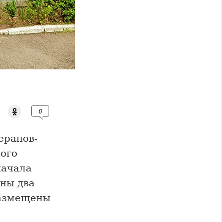
0
еранов-
ного
начала
ны два
размещены