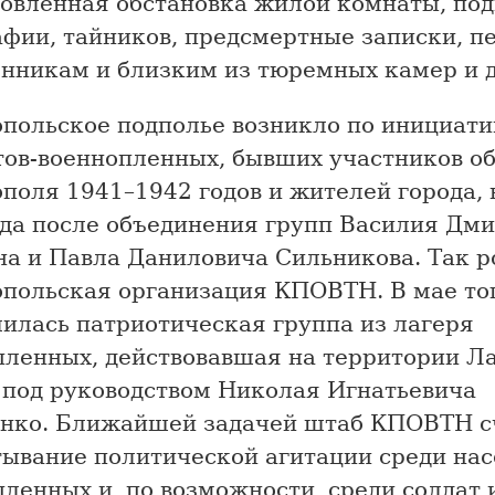
новленная обстановка жилой комнаты, по
афии, тайников, предсмертные записки, п
енникам и близким из тюремных камер и д
опольское подполье возникло по инициати
тов-военнопленных, бывших участников о
поля 1941–1942 годов и жителей города, 
ода после объединения групп Василия Дм
на и Павла Даниловича Сильникова. Так р
опольская организация КПОВТН. В мае тог
лилась патриотическая группа из лагеря
пленных, действовавшая на территории Л
 под руководством Николая Игнатьевича
нко. Ближайшей задачей штаб КПОВТН с
тывание политической агитации среди нас
ленных и, по возможности, среди солдат 