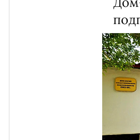
Дом
подп