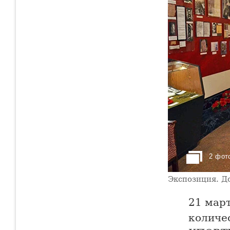
2 фот
Экспозиция. Д
21 мар
количе