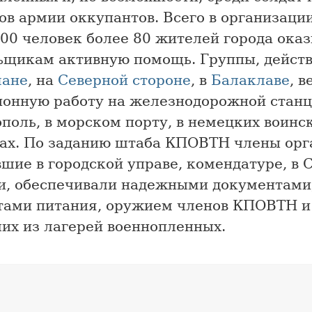
ов армии оккупантов. Всего в организаци
200 человек более 80 жителей города ока
ьщикам активную помощь. Группы, действ
ане
, на
Северной стороне
, в
Балаклаве
, в
ионную работу на железнодорожной стан
поль, в морском порту, в немецких воинс
дах. По заданию штаба КПОВТН члены орг
шие в городской управе, комендатуре, в 
и, обеспечивали надежными документами
тами питания, оружием членов КПОВТН и
их из лагерей военнопленных.