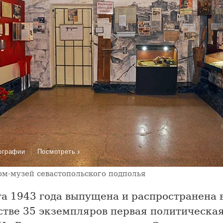
›
ографии
Посмотреть
ом-музей севастопольского подполья
та 1943 года выпущена и распространена 
стве 35 экземпляров первая политическая