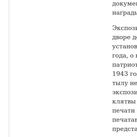
докуме
награды
Экспоз
дворе 
устано
года, о
патрио
1943 г
тылу не
экспоз
клятвы
печати 
печата
предст