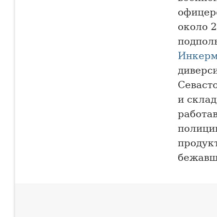
офицер
около 
подпол
Инкерм
диверс
Севасто
и скла
работав
полици
продук
бежавш