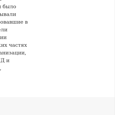
и было
зывали
овавшие в
ели
ции
ких частях
анизации,
СД и
,