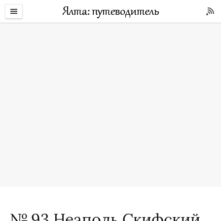
№ 93 Неаполь Скифский