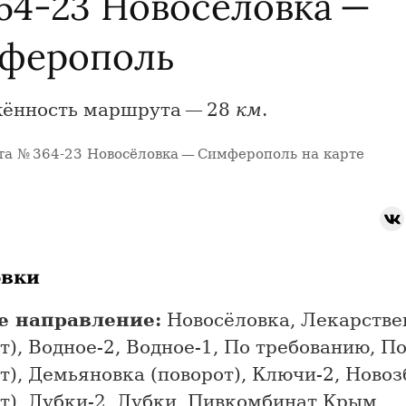
64-23 Новосёловка —
ферополь
ённость маршрута — 28
км
.
а № 364-23 Новосёловка — Симферополь на карте
овки
е направление:
Новосёловка, Лекарстве
т), Водное-2, Водное-1, По требованию, 
т), Демьяновка (поворот), Ключи-2, Ново
т), Дубки-2, Дубки, Пивкомбинат Крым,