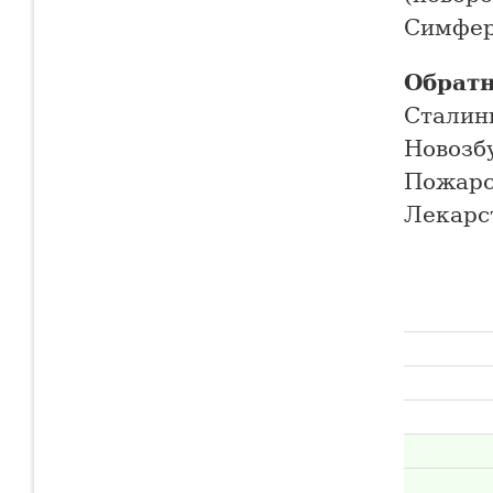
Симферо
Обратн
Сталин
Новозбу
Пожарск
Лекарст