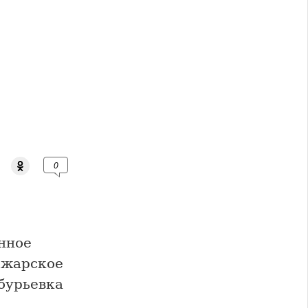
0
нное
Пожарское
збурьевка