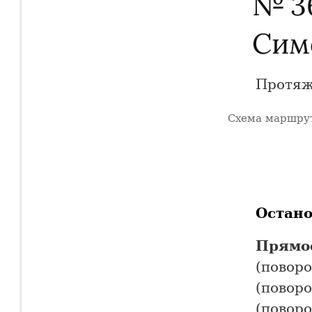
№ 3
Сим
Протяж
Схема маршрут
+
−
Остан
Прямо
(поворо
(поворо
(поворо