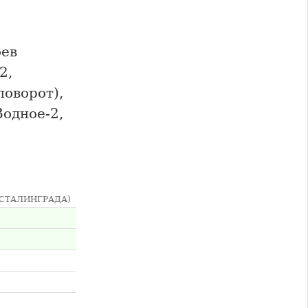
оев
2,
поворот),
Водное-2,
 СТАЛИНГРАДА)