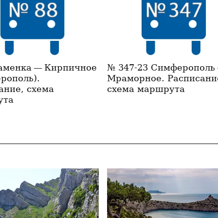
аменка — Кирпичное
№ 347-23 Симферополь
рополь).
Мраморное. Расписани
ание, схема
схема маршрута
ута