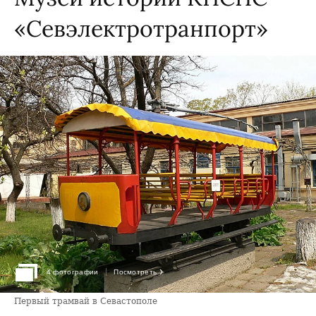
«Севэлектротранпорт»
›
4 фотографии
Посмотреть
Первый трамвай в Севастополе