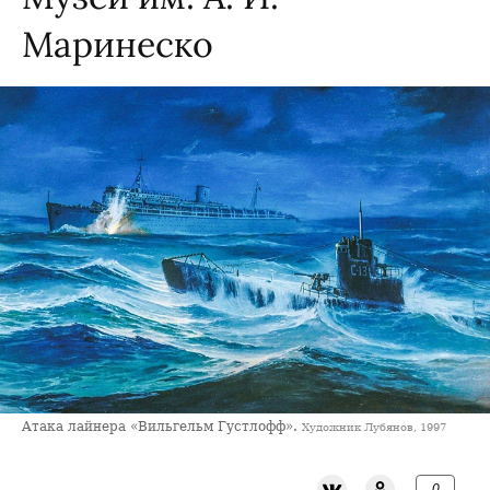
Маринеско
Aтака лайнера «Вильгельм Густлофф».
Художник Лубянов, 1997
0