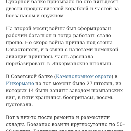
Сухарной балке прибывало по сто пятьдесят-
двести представителей кораблей и частей за
боезапасом и оружием.
На второй месяц войны был сформирован
рабочий батальон и тогда работать стало
проще. Но скоро война пришла под стены
Севастополя, и в связи с налётами немецкой
авиации пришлось часть арсенала
перебазировать в Инкерманские штольни.
В Советской балке (
Каменоломном овраге
) в
Инкермане
на тот момент было 27 штолен, из
которых 14 были заняты заводом шампанских
вин, в пяти хранились боеприпасы, восемь —
пустовали.
Вот в них-то после ремонта и разместили
склады. Боезапас возили круглосуточно по 50–