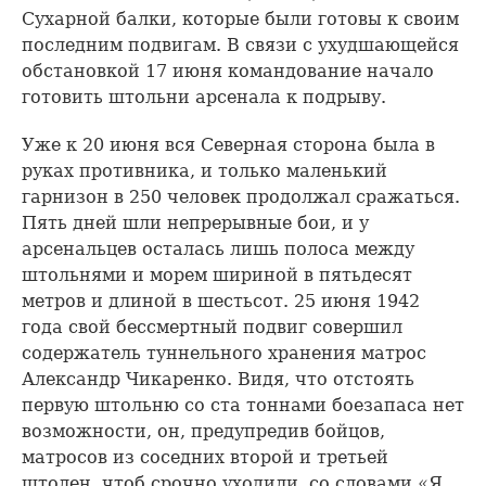
Сухарной балки, которые были готовы к своим
последним подвигам. В связи с ухудшающейся
обстановкой 17 июня командование начало
готовить штольни арсенала к подрыву.
Уже к 20 июня вся Северная сторона была в
руках противника, и только маленький
гарнизон в 250 человек продолжал сражаться.
Пять дней шли непрерывные бои, и у
арсенальцев осталась лишь полоса между
штольнями и морем шириной в пятьдесят
метров и длиной в шестьсот. 25 июня 1942
года свой бессмертный подвиг совершил
содержатель туннельного хранения матрос
Александр Чикаренко. Видя, что отстоять
первую штольню со ста тоннами боезапаса нет
возможности, он, предупредив бойцов,
матросов из соседних второй и третьей
штолен, чтоб срочно уходили, со словами «Я