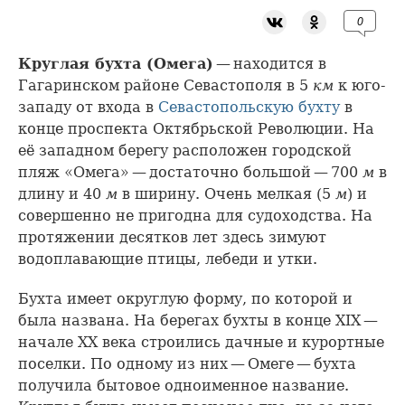
0
Круглая бухта (Омега)
— находится в
Гагаринском районе Севастополя в 5
км
к юго-
западу от входа в
Севастопольскую бухту
в
конце проспекта Октябрьской Революции. На
её западном берегу расположен городской
пляж «Омега» — достаточно большой — 700
м
в
длину и 40
м
в ширину. Очень мелкая (5
м
) и
совершенно не пригодна для судоходства. На
протяжении десятков лет здесь зимуют
водоплавающие птицы, лебеди и утки.
Бухта имеет округлую форму, по которой и
была названа. На берегах бухты в конце XIX —
начале ХХ века строились дачные и курортные
поселки. По одному из них — Омеге — бухта
получила бытовое одноименное название.