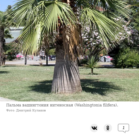
Пальма вашингтония нитеносная (Washingtonia filifera).
Фото: Дмитрий Кулаков
1