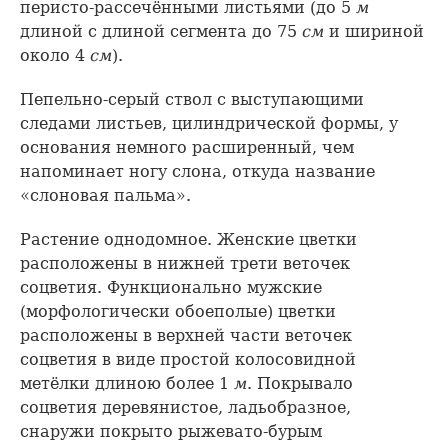
перисто-рассечёнными листьями (до 5
м
длиной с длиной сегмента до 75
см
и шириной
около 4
см
).
Пепельно-серый ствол с выступающими
следами листьев, цилиндрической формы, у
основания немного расширенный, чем
напоминает ногу слона, откуда название
«слоновая пальма».
Растение однодомное. Женские цветки
расположены в нижней трети веточек
соцветия. Функционально мужские
(морфологически обоеполые) цветки
расположены в верхней части веточек
соцветия в виде простой колосовидной
метёлки длиною более 1
м
. Покрывало
соцветия деревянистое, ладьобразное,
снаружи покрыто рыжевато-бурым