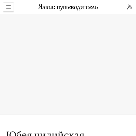
Юбея чилийская