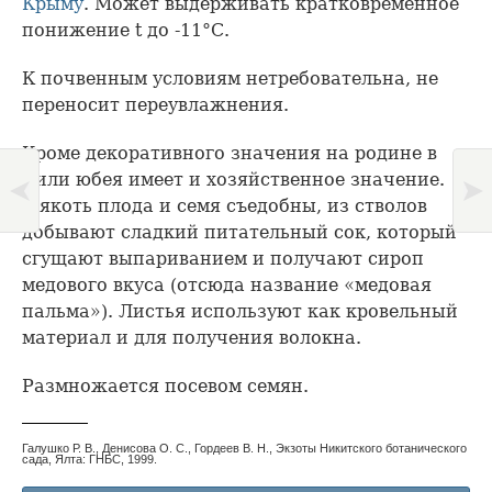
Крыму
. Может выдерживать кратковременное
понижение t до -11°С.
К почвенным условиям нетребовательна, не
переносит переувлажнения.
Кроме декоративного значения на родине в
Чили юбея имеет и хозяйственное значение.
Мякоть плода и семя съедобны, из стволов
добывают сладкий питательный сок, который
сгущают выпариванием и получают сироп
медового вкуса (отсюда название «медовая
пальма»). Листья используют как кровельный
материал и для получения волокна.
Размножается посевом семян.
Галушко Р. В., Денисова О. С., Гордеев В. Н., Экзоты Никитского ботанического
сада, Ялта: ГНБС, 1999.