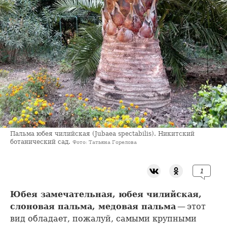
Пальма юбея чилийская (Jubaea spectabilis). Никитский
ботанический сад.
Фото: Татьяна Горелова
1
Юбея замечательная, юбея чилийская,
слоновая пальма, медовая пальма
— этот
вид обладает, пожалуй, самыми крупными