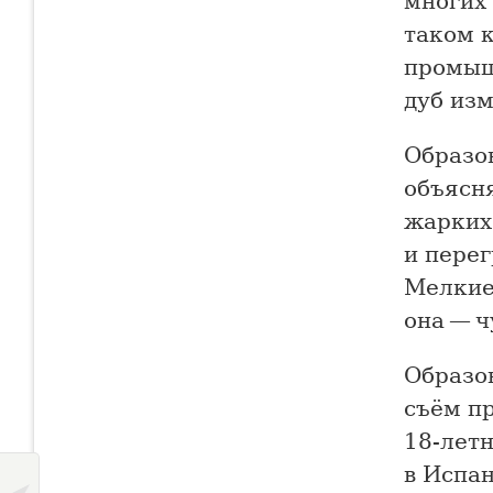
многих 
таком к
промыш
дуб из
Образов
объясня
жарких
и перег
Мелкие
она — ч
Образо
съём п
18-летн
в Испа