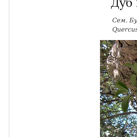
Дуб
Сем. Б
Quercus