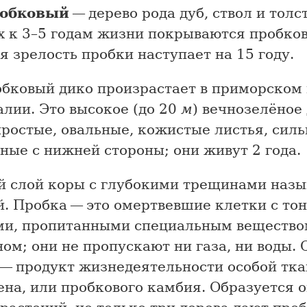
робковый
— дерево рода дуб, ствол и толс
х к 3–5 годам жизни покрываются пробков
 зрелость пробки наступает на 15 году.
обковый дико произрастает в приморском
лии. Это высокое (до 20
м
) вечнозелёное
ростые, овальные, кожистые листья, силь
ые с нижней стороны; они живут 2 года.
й слой коры с глубокими трещинами назы
й. Пробка — это омертвевшие клетки с то
ми, пропитанными специальным вещество
ом; они не пропускают ни газа, ни воды. 
 — продукт жизнедеятельности особой тк
на, или пробкового камбия. Образуется о