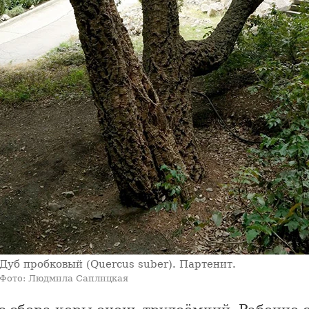
Дуб пробковый (Quercus suber). Партенит.
Фото: Людмила Саплицкая