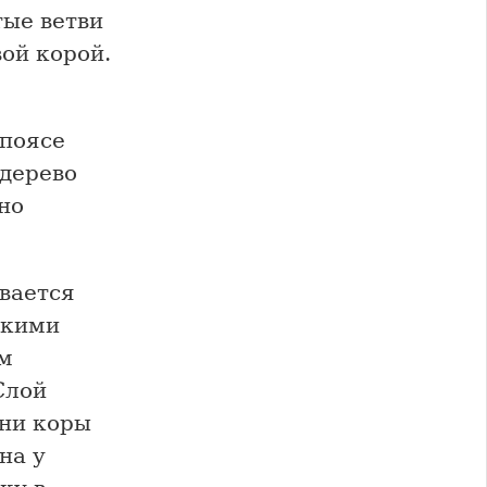
тые ветви
ой корой.
 поясе
 дерево
но
вается
нкими
м
Слой
ани коры
на у