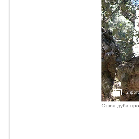
2 фот
Ствол дуба пр