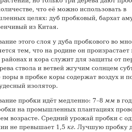
растений, но только три дерева дают проб
оличестве, что её можно использовать в
ленных целях: дуб пробковый, бархат ам
менчивый из Китая.
ание этого слоя у дуба пробкового во мн
ется тем, что на родине он произрастает 
 районах и кора служит для защиты от п
рева ствола и ветвей жгучим солнцем суб
 поры в пробке коры содержат воздух и п
удесный изолятор.
вание пробки идёт медленно: 7–8
мм
в го
робки на промышленных плантациях прово
ем возрасте. Средний урожай пробки с од
нии не превышает 1,5
кг
. Лучшую пробку д