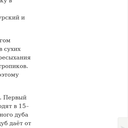
ку в
урский и
огом
в сухих
ересыхания
тропиков.
оэтому
д. Первый
дят в 15–
ного дуба
уб даёт от