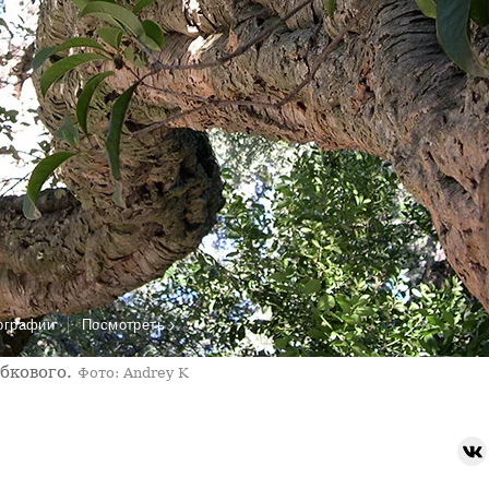
›
ографии
Посмотреть
обкового.
Фото: Andrey K