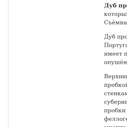
Дуб п
которы
Съёмная
Дуб пр
Португа
имеет п
опушённ
Верхни
пробко
стенка
суберин
пробки
феллоге