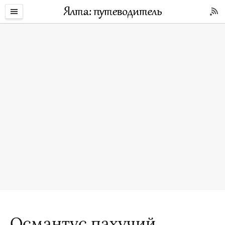
Османтус пахучий