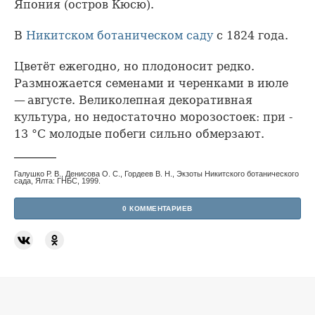
Япония (остров Кюсю).
В
Никитском ботаническом саду
с 1824 года.
Цветёт ежегодно, но плодоносит редко.
Размножается семенами и черенками в июле
— августе. Великолепная декоративная
культура, но недостаточно морозостоек: при -
13 °С молодые побеги сильно обмерзают.
Галушко Р. В., Денисова О. С., Гордеев В. Н., Экзоты Никитского ботанического
сада, Ялта: ГНБС, 1999.
0 КОММЕНТАРИЕВ