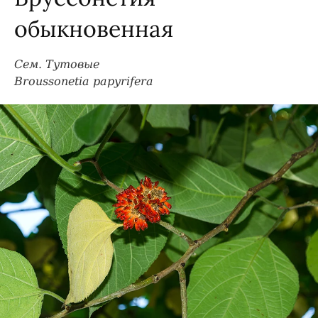
обыкновенная
Сем. Тутовые
Broussonetia papyrifera