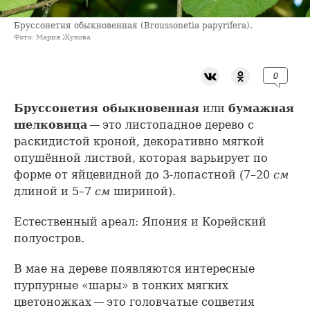
Бруссонетия обыкновенная (Broussonetia papyrifera).
Фото: Мария Жукова
0
Бруссонетия обыкновенная
или
бумажная
шелковица
— это листопадное дерево с
раскидистой кроной, декоративно мягкой
опушённой листвой, которая варьирует по
форме от яйцевидной до 3-лопастной (7–20
см
длиной и 5–7
см
шириной).
Естественный ареал: Япония и Корейский
полуостров.
В мае на дереве появляются интересные
пурпурные «шары» в тонких мягких
цветоножках — это головчатые соцветия