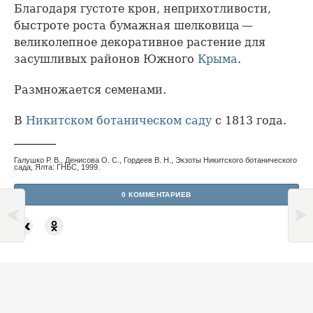
Благодаря густоте крон, неприхотливости,
быстроте роста бумажная шелковица —
великолепное декоративное растение для
засушливых районов Южного
Крыма
.
Размножается семенами.
В
Никитском ботаническом саду
с 1813 года.
Галушко Р. В., Денисова О. С., Гордеев В. Н., Экзоты Никитского ботанического
сада, Ялта: ГНБС, 1999.
0 КОММЕНТАРИЕВ