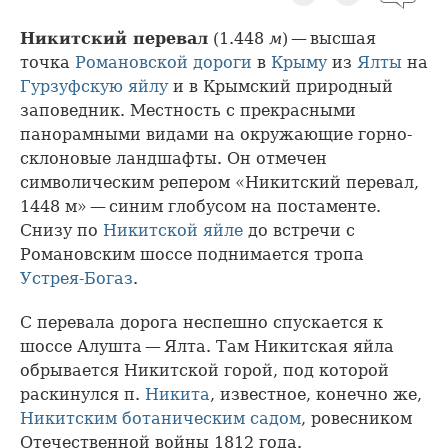
Никитский перевал
(1.448
м
) — высшая
точка
Романовской дороги
в
Крыму
из
Ялты
на
Гурзуфскую яйлу
и в Крымский природный
заповедник. Местность с прекрасными
панорамными видами на окружающие горно-
склоновые ландшафты. Он отмечен
символическим репером «Никитский перевал,
1448 м» — синим глобусом на постаменте.
Снизу по
Никитской яйле
до встречи с
Романовским шоссе поднимается тропа
Устрея-Богаз
.
С перевала дорога неспешно спускается к
шоссе Алушта — Ялта. Там Никитская яйла
обрывается Никитской горой, под которой
раскинулся п.
Никита
, известное, конечно же,
Никитским ботаническим садом
, ровесником
Отечественной войны 1812 года.