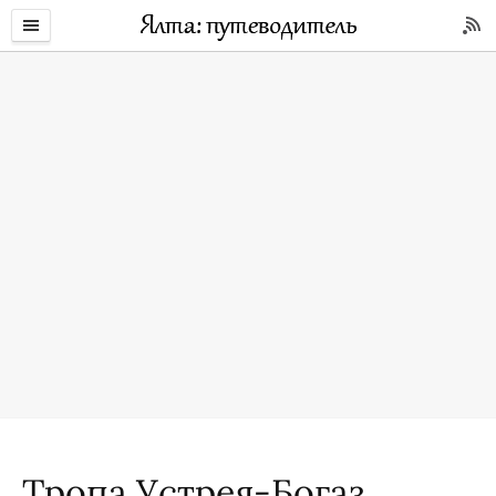
Тропа Устрея-Богаз