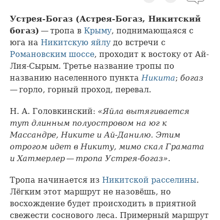
Устрея-Богаз (Астрея-Богаз, Никитский
богаз)
— тропа в
Крыму
, поднимающаяся с
юга на
Никитскую яйлу
до встречи с
Романовским шоссе
, проходит к востоку от Ай-
Лия-Сырым. Третье название тропы по
названию населенного пункта
Никита
;
богаз
— горло, горный проход, перевал.
Н. А. Головкинский:
«Яйла вытягивается
тут длинным полуостровом на юг к
Массандре, Никите и Ай-Данилю. Этим
отрогом идет в Никиту, мимо скал Грамата
и Хатмерлер — тропа Устрея-богаз»
.
Тропа начинается из
Никитской расселины
.
Лёгким этот маршрут не назовёшь, но
восхождение будет происходить в приятной
свежести соснового леса. Примерный маршрут