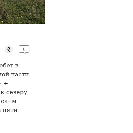
0
ебет в
ной части
» +
к северу
нским
з пяти