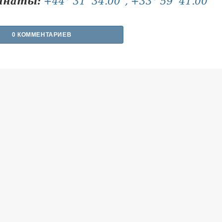
инаты:
+44° 31' 34.00", +33° 59' 41.00"
0 КОММЕНТАРИЕВ