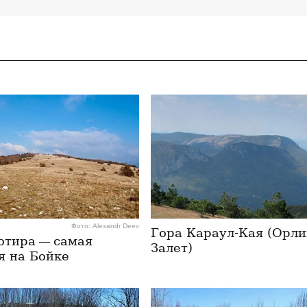
Фото: Alexandr Deev
Гора Караул-Кая (Орл
отира — самая
Залет)
я на Бойке