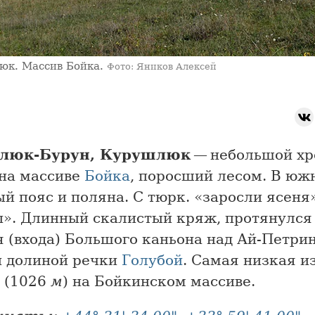
юк. Массив Бойка.
Фото: Яников Алексей
люк-Бурун, Курушлюк
— небольшой хр
на массиве
Бойка
, поросший лесом. В юж
й пояс и поляна. С тюрк. «заросли ясеня
п». Длинный скалистый кряж, протянулся 
я (входа) Большого каньона над Ай-Петри
и долиной речки
Голубой
. Самая низкая и
 (1026
м
) на Бойкинском массиве.