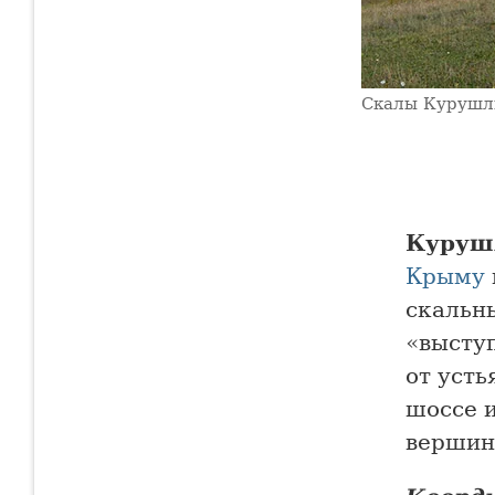
Скалы Курушл
Куруш
Крыму
скальны
«высту
от усть
шоссе 
вершин