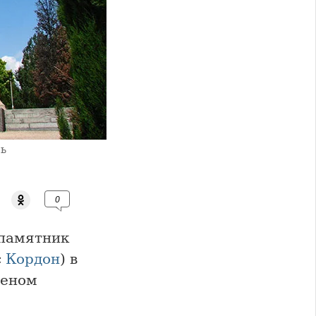
ль
0
памятник
с
Кордон
) в
деном