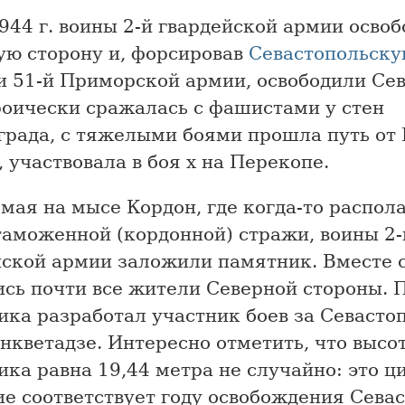
944 г. воины 2-й гвардейской армии осво
ую сторону и, форсировав
Севастопольску
и 51-й Приморской армии, освободили Сев
роически сражалась с фашистами у стен
града, с тяжелыми боями прошла путь от 
 участвовала в боя х на Перекопе.
мая на мысе Кордон, где когда-то распола
таможенной (кордонной) стражи, воины 2-
йской армии заложили памятник. Вместе 
ись почти все жители Северной стороны. 
ика разработал участник боев за Севасто
анкветадзе. Интересно отметить, что высо
ка равна 19,44 метра не случайно: это ц
е соответствует году освобождения Севас