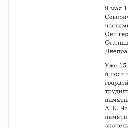
9 мая 1
Северн
частям
Они ге
Сталин
Днепра,
Уже 15 
й пост 
гварде
трудил
памятн
А. К. Ч
памятни
значени