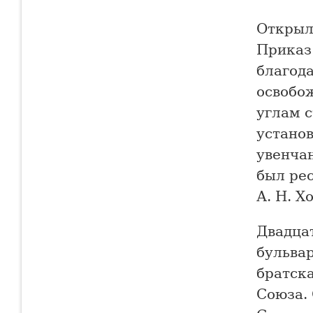
Открыл
Приказ
благода
освобо
углам с
устано
увенча
был ре
А. Н. Х
Двадца
бульвар
братска
Союза. 