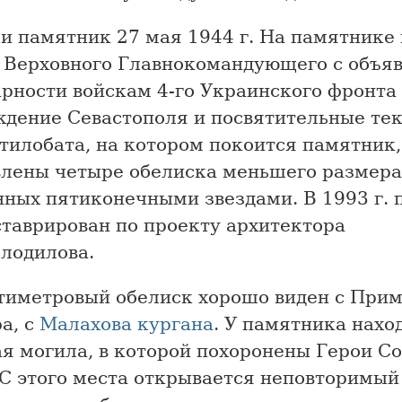
и памятник 27 мая 1944 г. На памятник
 Верховного Главнокомандующего с объя
рности войскам 4-го Украинского фронта 
ждение Севастополя и посвятительные тек
тилобата, на котором покоится памятник,
влены четыре обелиска меньшего размера
нных пятиконечными звездами. В 1993 г.
ставрирован по проекту архитектора
олодилова.
тиметровый обелиск хорошо виден с Прим
а, с
Малахова кургана
. У памятника нахо
я могила, в которой похоронены Герои Со
С этого места открывается неповторимый