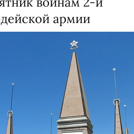
ятник воинам 2-й
рдейской армии