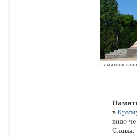
Памятник воин
Памятн
в
Крым
виде ч
Славы.