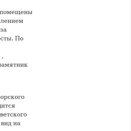
е помещены
влением
за
сты. По
 ,
 памятник
орского
дится
ветского
 вид на