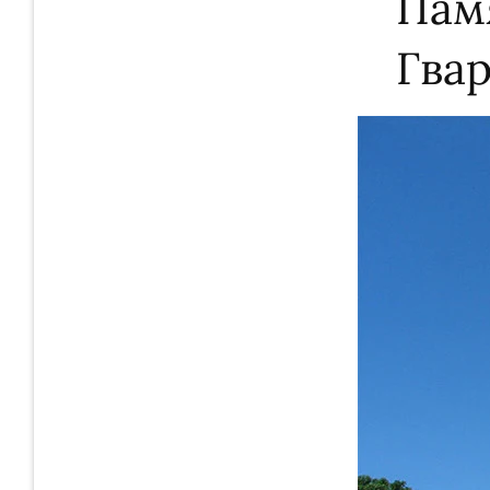
Пам
Гва