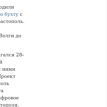
бодили
ю бухту
с
астополь.
Волги до
гался 28-
й
с ними
Проект
поль
та
ифровое
тополя.