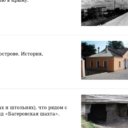
ью в Крыму.
острове. История,
х и штольнях), что рядом с
д «Багеровская шахта».