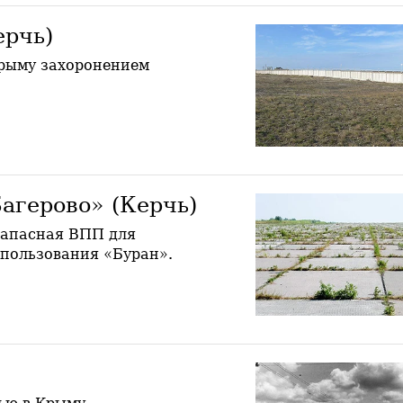
ерчь)
Крыму захоронением
агерово» (Керчь)
запасная ВПП для
спользования «Буран».