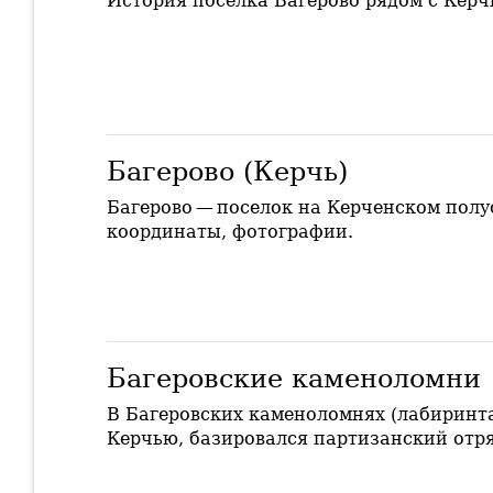
История поселка Багерово рядом с Керч
Багерово (Керчь)
Багерово — поселок на Керченском полу
координаты, фотографии.
Багеровские каменоломни
В Багеровских каменоломнях (лабиринта
Керчью, базировался партизанский отря